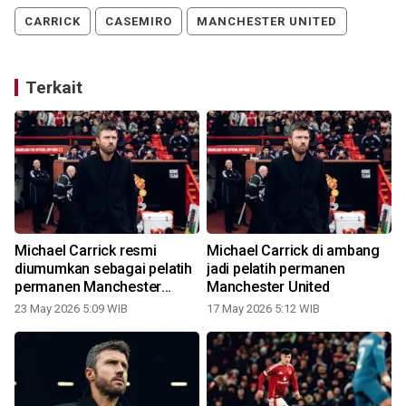
CARRICK
CASEMIRO
MANCHESTER UNITED
Terkait
Michael Carrick resmi
Michael Carrick di ambang
diumumkan sebagai pelatih
jadi pelatih permanen
g
permanen Manchester
Manchester United
United
23 May 2026 5:09 WIB
17 May 2026 5:12 WIB