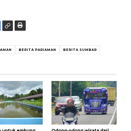
IAMAN
BERITA PARIAMAN
BERITA SUMBAR
a untuk embung
Odong-odong wisata dari