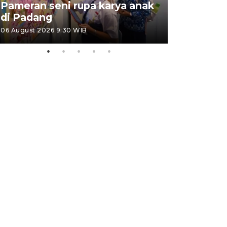
Pameran seni rupa karya anak
Dampak b
di Padang
Padang
06 August 2026 9:30 WIB
05 August 202