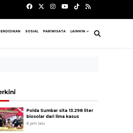
PENDIDIKAN
SOSIAL
PARIWISATA
LAINNYA
erkini
Polda Sumbar sita 13.298 liter
biosolar dari lima kasus
8 jam lalu