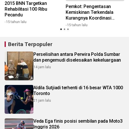
2015 BNN Targetkan
Pemkot: Pengentasan
Rehabilitasi 100 Ribu
Kemiskinan Terkendala
Pecandu
-
Kurangnya Koordinasi
-15 tahun lalu
Antar-Instansi
-15 tahun lalu
Berita Terpopuler
Perselisihan antara Perwira Polda Sumbar
dan pengemudi diselesaikan kekeluargaan
14 jam lalu
Aldila Sutjiadi terhenti di 16 besar WTA 1000
Toronto
21 jam lalu
Veda Ega finis posisi sembilan pada Moto3
Inggris 2026