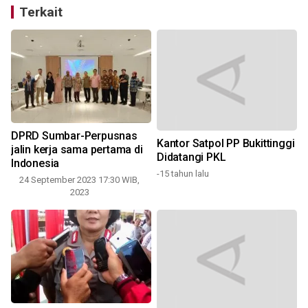
Terkait
DPRD Sumbar-Perpusnas
Kantor Satpol PP Bukittinggi
t
jalin kerja sama pertama di
Didatangi PKL
Indonesia
-15 tahun lalu
24 September 2023 17:30 WIB,
-
2023