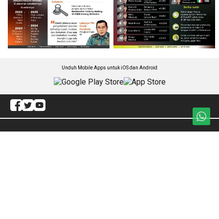
Unduh Mobile Apps untuk iOS dan Android
Jelajahi ANTARA News Sumbar
Polhukam
Sosial
Olahraga
Pariwisata
Ekonomi Bisnis
Regional
Otomotif
Internasional
Ragam
Redaksi
Pendidikan
ANTARA Foto