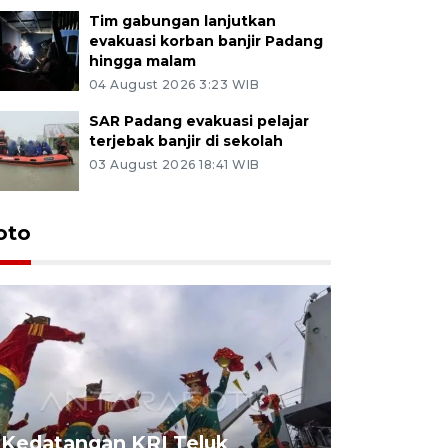
Tim gabungan lanjutkan
evakuasi korban banjir Padang
hingga malam
04 August 2026 3:23 WIB
SAR Padang evakuasi pelajar
terjebak banjir di sekolah
03 August 2026 18:41 WIB
oto
Kedatangan KRI Teluk
Pameran 