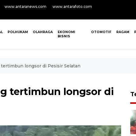
www.antaranews.com
www.antarafoto.com
AL
POLHUKAM
OLAHRAGA
EKONOMI
OTOMOTIF
RAGAM
BISNIS
tertimbun longsor di Pesisir Selatan
g tertimbun longsor di
T