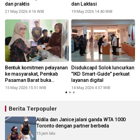
dan praktis
dan Laktasi
21 May 2026 4:16 WIB
19 May 2026 14:40 WIB
2
Bentuk komitmen pelayanan
Disdukcapil Solok luncurkan
ke masyarakat, Pemkab
"IKD Smart-Guide" perkuat
Pasaman Barat buka
layanan digital
layanan adminduk di hari
15 May 2026 15:51 WIB
14 May 2026 4:57 WIB
1
libur-cuti bersama
Berita Terpopuler
Aldila dan Janice jalani ganda WTA 1000
Toronto dengan partner berbeda
15 jam lalu