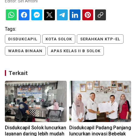
Editor:
Siri Antoni
Tags:
DISDUKCAPIL
KOTA SOLOK
SERAHKAN KTP-EL
WARGA BINAAN
APAS KELAS II B SOLOK
Terkait
Disdukcapil Solok luncurkan
Disdukcapil Padang Panjang
layanan daring lebih mudah
luncurkan inovasi Bebelak