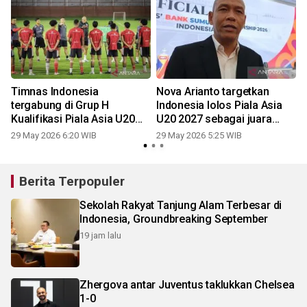
Timnas Indonesia
Nova Arianto targetkan
tergabung di Grup H
Indonesia lolos Piala Asia
Kualifikasi Piala Asia U20
U20 2027 sebagai juara
2027
grup
29 May 2026 6:20 WIB
29 May 2026 5:25 WIB
Berita Terpopuler
Sekolah Rakyat Tanjung Alam Terbesar di
Indonesia, Groundbreaking September
19 jam lalu
Zhergova antar Juventus taklukkan Chelsea
1-0