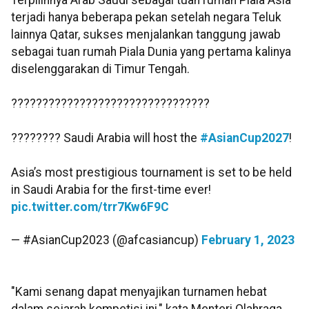
Terpilihnya Arab Saudi sebagai tuan rumah Piala Asia
terjadi hanya beberapa pekan setelah negara Teluk
lainnya Qatar, sukses menjalankan tanggung jawab
sebagai tuan rumah Piala Dunia yang pertama kalinya
diselenggarakan di Timur Tengah.
????????????????????????????????
???????? Saudi Arabia will host the
#AsianCup2027
!
Asia’s most prestigious tournament is set to be held
in Saudi Arabia for the first-time ever!
pic.twitter.com/trr7Kw6F9C
— #AsianCup2023 (@afcasiancup)
February 1, 2023
"Kami senang dapat menyajikan turnamen hebat
dalam sejarah kompetisi ini," kata Menteri Olahraga