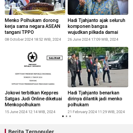
h
Menko Polhukam dorong
Hadi Tjahjanto ajak seluruh
m
kerja sama negara ASEAN
komponen bangsa
tangani TPPO
wujudkan pilkada damai
08 October 2024 18:52 WIB, 2024
26 June 2024 17:09 WIB, 2024
Jokowi terbitkan Keppres
Hadi Tjahjanto benarkan
t
Satgas Judi Online diketuai
dirinya dilantik jadi menko
Menkopolhukam
polhukam
15 June 2024 12:14 WIB, 2024
21 February 2024 11:29 WIB, 2024
Berita Terpopuler