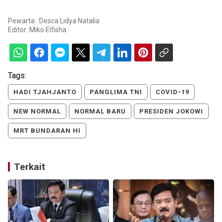
Pewarta : Desca Lidya Natalia
Editor:
Miko Elfisha
Tags:
HADI TJAHJANTO
PANGLIMA TNI
COVID-19
NEW NORMAL
NORMAL BARU
PRESIDEN JOKOWI
MRT BUNDARAN HI
Terkait