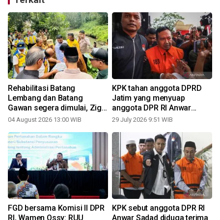
Rehabilitasi Batang
KPK tahan anggota DPRD
Lembang dan Batang
Jatim yang menyuap
Gawan segera dimulai, Zigo
anggota DPR RI Anwar
Rolanda pastikan proyek
Sadad
04 August 2026 13:00 WIB
29 July 2026 9:51 WIB
1
berjalan
FGD bersama Komisi II DPR
KPK sebut anggota DPR RI
RI, Wamen Ossy: RUU
Anwar Sadad diduga terima