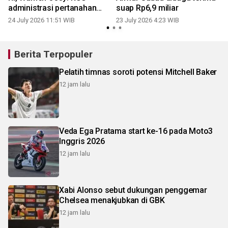
administrasi pertanahan
suap Rp6,9 miliar
untuk wujudkan sistem
24 July 2026 11:51 WIB
23 July 2026 4:23 WIB
1
pertanahan yang lebih baik
Berita Terpopuler
Pelatih timnas soroti potensi Mitchell Baker
12 jam lalu
Veda Ega Pratama start ke-16 pada Moto3
Inggris 2026
12 jam lalu
Xabi Alonso sebut dukungan penggemar
Chelsea menakjubkan di GBK
12 jam lalu