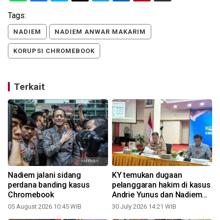
Tags:
NADIEM
NADIEM ANWAR MAKARIM
KORUPSI CHROMEBOOK
Terkait
Nadiem jalani sidang
KY temukan dugaan
n
perdana banding kasus
pelanggaran hakim di kasus
Chromebook
Andrie Yunus dan Nadiem
Makarim
05 August 2026 10:45 WIB
30 July 2026 14:21 WIB