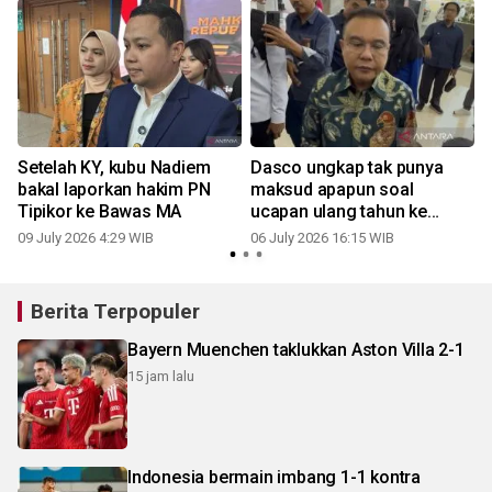
Setelah KY, kubu Nadiem
Dasco ungkap tak punya
bakal laporkan hakim PN
maksud apapun soal
Tipikor ke Bawas MA
ucapan ulang tahun ke
Nadiem
09 July 2026 4:29 WIB
06 July 2026 16:15 WIB
Berita Terpopuler
Bayern Muenchen taklukkan Aston Villa 2-1
15 jam lalu
Indonesia bermain imbang 1-1 kontra