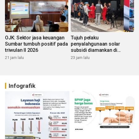
OJK: Sektor jasa keuangan
Tujuh pelaku
Sumbar tumbuh positif pada
penyalahgunaan solar
triwulan II 2026
subsidi diamankan di
Sumbar
21 jam lalu
23 jam lalu
Infografik