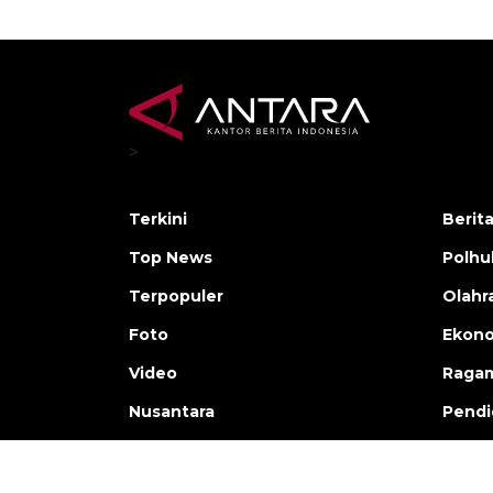
>
Terkini
Berit
Top News
Polh
Terpopuler
Olahr
Foto
Ekono
Video
Raga
Nusantara
Pendi