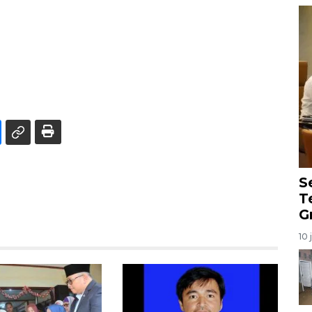
S
T
G
10 