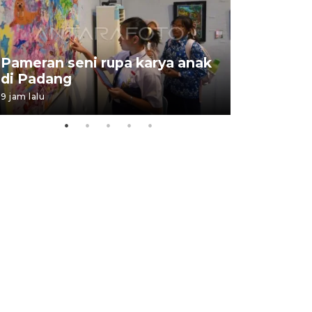
Pameran seni rupa karya anak
Dampak b
di Padang
Padang
9 jam lalu
05 August 202