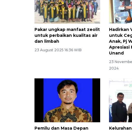
Pakar ungkap manfaat zeolit
Hadirkan 
untuk perbaikan kualitas air
untuk Ceg
dan limbah
Anak, Pj 
Apresiasi
23 August 2025 16:36 WIB
Unand
23 November
2024
Pemilu dan Masa Depan
Keluraha