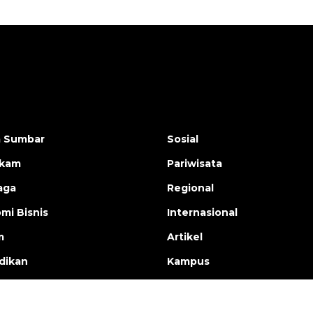
a Sumbar
Sosial
ukam
Pariwisata
aga
Regional
mi Bisnis
Internasional
m
Artikel
dikan
Kampus