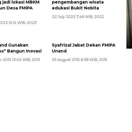
 jadi lokasi MBKM
pengembangan wisata
n Desa FMIPA
edukasi Bukit Nobita
02 July 2022 7:46 WIB, 2022
Penyelesaian pembentukan
2023 12:14 WIB, 2023
Kopdes Merah Putih di
Sumbar
05 August 2026 10:33 WIB
and Gunakan
Syafrizal Jabat Dekan FMIPA
5As" Bangun Inovasi
Unand
 2015 13:40 WIB, 2015
05 August 2015 8:38 WIB, 2015