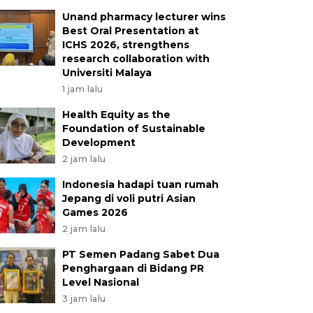
Unand pharmacy lecturer wins
Best Oral Presentation at
ICHS 2026, strengthens
research collaboration with
Universiti Malaya
1 jam lalu
Health Equity as the
Foundation of Sustainable
Development
2 jam lalu
Indonesia hadapi tuan rumah
Jepang di voli putri Asian
Games 2026
2 jam lalu
PT Semen Padang Sabet Dua
Penghargaan di Bidang PR
Level Nasional
3 jam lalu