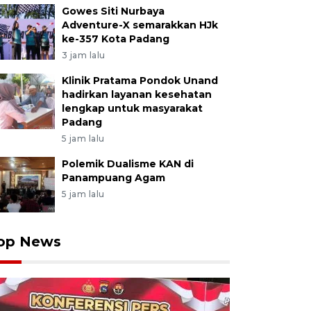
Gowes Siti Nurbaya
Adventure-X semarakkan HJk
ke-357 Kota Padang
3 jam lalu
Klinik Pratama Pondok Unand
hadirkan layanan kesehatan
lengkap untuk masyarakat
Padang
5 jam lalu
Polemik Dualisme KAN di
Panampuang Agam
5 jam lalu
op News