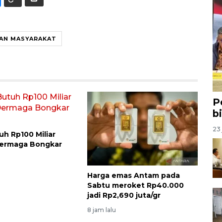
TAN MASYARAKAT
P
b
23 
h Rp100 Miliar
ermaga Bongkar
u
Harga emas Antam pada
Sabtu meroket Rp40.000
jadi Rp2,690 juta/gr
8 jam lalu