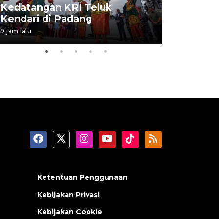
Kedatangan KRI Teluk
Pameran 
Kendari di Padang
di Padan
9 jam lalu
06 August 202
Ketentuan Penggunaan
Kebijakan Privasi
Kebijakan Cookie