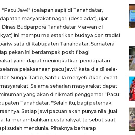
 "Pacu Jawi" (balapan sapi) di Tanahdatar,
atan masyarakat nagari (desa adat), ujar
ala Dinas Budparpora Tanahdatar Marwan di
rakyat) ini mampu melestarikan budaya dan tradisi
pariwisata di Kabupaten Tanahdatar, Sumatera
tiap pekan ini berdampak positif bagi
rakat yang dapat meningkatkan pendapatan
selama pelaksanaan pacu jawi," kata dia di sela-
atan Sungai Tarab, Sabtu. Ia menyebutkan, event
asyarakat. Selama seharian masyarakat dapat
 minuman yang akan dinikmati penggemar "Pacu
bupaten Tanahdatar. "Selain itu, bagi peternak
aannya. Setiap jawi pacuan akan punya nilai jual
rnya. Ia menambahkan pesta rakyat tersebut saat
, tapi sudah mendunia. Pihaknya berharap