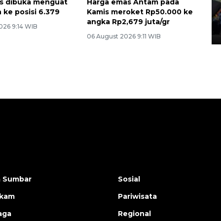
s dibuka menguat
Harga emas Antam pada
Penggantian konstruksi jalan
 ke posisi 6.379
Kamis meroket Rp50.000 ke
Lintas Sumatera di Sumbar
angka Rp2,679 juta/gr
026 9:14 WIB
05 August 2026 10:35 WIB
06 August 2026 9:11 WIB
a Sumbar
Sosial
ukam
Pariwisata
aga
Regional