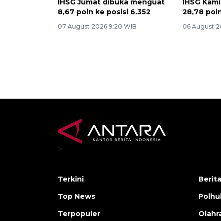
IHSG Jumat dibuka menguat
IHSG Kami
8,67 poin ke posisi 6.352
28,78 poin
07 August 2026 9:20 WIB
06 August 2
>
Terkini
Berit
Top News
Polh
Terpopuler
Olahr