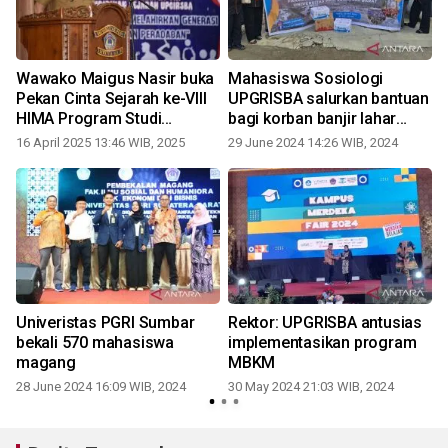
Wawako Maigus Nasir buka
Mahasiswa Sosiologi
Pekan Cinta Sejarah ke-VIII
UPGRISBA salurkan bantuan
HIMA Program Studi
bagi korban banjir lahar
Pendidikan Sejarah
dingin
16 April 2025 13:46 WIB, 2025
29 June 2024 14:26 WIB, 2024
UPGRISBA
Univeristas PGRI Sumbar
Rektor: UPGRISBA antusias
bekali 570 mahasiswa
implementasikan program
magang
MBKM
28 June 2024 16:09 WIB, 2024
30 May 2024 21:03 WIB, 2024