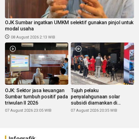
OJK Sumbar ingatkan UMKM selektif gunakan pinjol untuk
modal usaha
08 August 2026 2:13 WIB
OJK: Sektor jasa keuangan
Tujuh pelaku
Sumbar tumbuh positif pada
penyalahgunaan solar
triwulan II 2026
subsidi diamankan di
Sumbar
07 August 2026 23:05 WIB
07 August 2026 20:35 WIB
Infografik