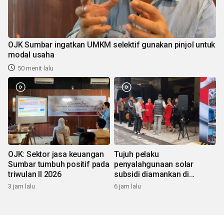
OJK Sumbar ingatkan UMKM selektif gunakan pinjol untuk
modal usaha
50 menit lalu
OJK: Sektor jasa keuangan
Tujuh pelaku
Sumbar tumbuh positif pada
penyalahgunaan solar
triwulan II 2026
subsidi diamankan di
Sumbar
3 jam lalu
6 jam lalu