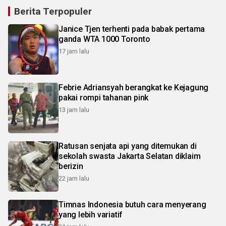
Berita Terpopuler
Janice Tjen terhenti pada babak pertama
ganda WTA 1000 Toronto
17 jam lalu
Febrie Adriansyah berangkat ke Kejagung
pakai rompi tahanan pink
13 jam lalu
Ratusan senjata api yang ditemukan di
sekolah swasta Jakarta Selatan diklaim
berizin
22 jam lalu
Timnas Indonesia butuh cara menyerang
yang lebih variatif