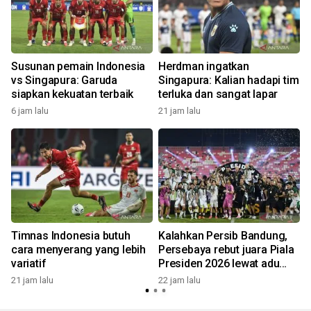
Susunan pemain Indonesia
Herdman ingatkan
vs Singapura: Garuda
Singapura: Kalian hadapi tim
siapkan kekuatan terbaik
terluka dan sangat lapar
6 jam lalu
21 jam lalu
2
Timnas Indonesia butuh
Kalahkan Persib Bandung,
cara menyerang yang lebih
Persebaya rebut juara Piala
variatif
Presiden 2026 lewat adu
penalti
21 jam lalu
22 jam lalu