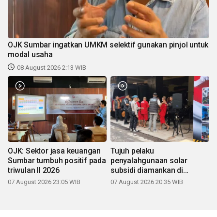
OJK Sumbar ingatkan UMKM selektif gunakan pinjol untuk
modal usaha
08 August 2026 2:13 WIB
OJK: Sektor jasa keuangan
Tujuh pelaku
Sumbar tumbuh positif pada
penyalahgunaan solar
triwulan II 2026
subsidi diamankan di
Sumbar
07 August 2026 23:05 WIB
07 August 2026 20:35 WIB