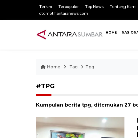
Terkini
Terpopuler
Top News
Tentang Kami
otomotif.antaranews.com
HOME
NASION
Home
Tag
Tpg
#TPG
Kumpulan berita tpg, ditemukan 27 be