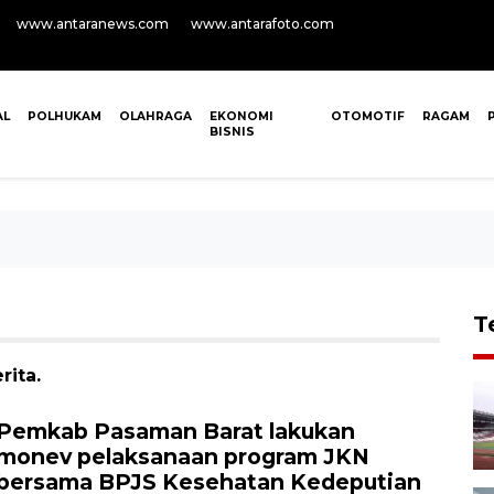
www.antaranews.com
www.antarafoto.com
AL
POLHUKAM
OLAHRAGA
EKONOMI
OTOMOTIF
RAGAM
BISNIS
T
rita.
Pemkab Pasaman Barat lakukan
monev pelaksanaan program JKN
bersama BPJS Kesehatan Kedeputian