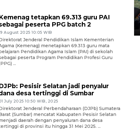
Penggantian konstruksi jalan
Kemenag tetapkan 69.313 guru PAI
Lintas Sumatera di Sumbar
sebagai peserta PPG batch 2
05 August 2026 10:35 WIB
19 August 2025 10:05 WIB
Direktorat Jenderal Pendidikan Islam Kementerian
Agama (Kemenag) menetapkan 69.313 guru mata
pelajaran Pendidikan Agama Islam (PAI) di sekolah
sebagai peserta Program Pendidikan Profesi Guru
(PPG) ...
DJPb: Pesisir Selatan jadi penyalur
dana desa tertinggi di Sumbar
01 July 2025 10:50 WIB, 2025
Direktorat Jenderal Perbendaharaan (DJPb) Sumatera
Barat (Sumbar) mencatat Kabupaten Pesisir Selatan
menjadi daerah dengan penyaluran dana desa
tertinggi di provinsi itu hingga 31 Mei 2025. ...