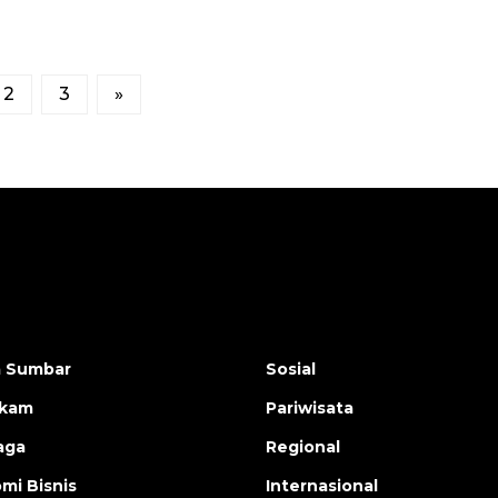
2
3
»
a Sumbar
Sosial
ukam
Pariwisata
aga
Regional
mi Bisnis
Internasional