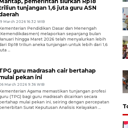
Mantap, pemerintah slurkan Rp18
triliun tunjangan 1,6 juta guru ASN
daerah
19 March 2026 16:32 WIB
Kementerian Pendidikan Dasar dan Menengah
(Kemendikdasmen) melaporkan sepanjang bulan
Januari hingga Maret 2026 telah menyalurkan lebih
dari Rp18 triliun aneka tunjangan untuk lebih dari 1,6
juta ...
TPG guru madrasah cair bertahap
mulai pekan ini
06 March 2026 9:36 WIB
Kementerian Agama memastikan tunjangan profesi
guru (TPG) bagi guru madrasah dicairkan secara
bertahap mulai pekan ini, seiring dengan percepatan
T
penerbitan Surat Keputusan Analisis Kelayakan ...