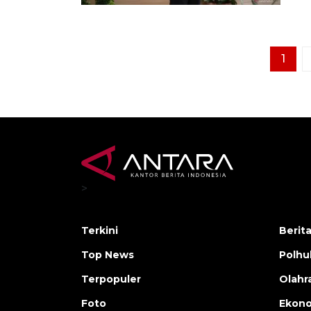
1
>
Terkini
Berit
Top News
Polh
Terpopuler
Olahr
Foto
Ekono