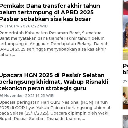
Pemkab: Dana transfer akhir tahun
belum tertampung di APBD 2025
Pasbar sebabkan sisa kas besar
27 January 2026 6:22 WIB
Pemerintah Kabupaten Pasaman Barat, Sumatera
Barat menyatakan dana transfer akhir tahun belum
tertampung di Anggaran Pendapatan Belanja Daerah
(APBD) 2025 sehingga menyebabkan sisa kas akhir
tahun ...
P
b
Upacara HGN 2025 di Pesisir Selatan
berlangsung khidmat, Wabup Risnaldi
07
tekankan peran strategis guru
26 November 2025 14:25 WIB
Upacara peringatan Hari Guru Nasional (HGN) Tahun
2025 di GOR Ilyas Yakub Painan berlangsung khidmat
pada Selasa (25/11/2025). Upacara dipimpin oleh Wakil
Bupati Pesisir Selatan, Risnaldi Ibrahim, ...