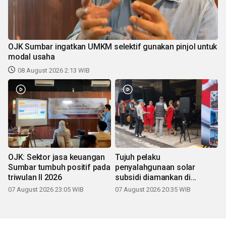
OJK Sumbar ingatkan UMKM selektif gunakan pinjol untuk
modal usaha
08 August 2026 2:13 WIB
OJK: Sektor jasa keuangan
Tujuh pelaku
Sumbar tumbuh positif pada
penyalahgunaan solar
triwulan II 2026
subsidi diamankan di
Sumbar
07 August 2026 23:05 WIB
07 August 2026 20:35 WIB