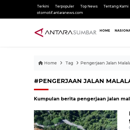
Terkini
Terpopuler
Top News
Tentang Kami
otomotif.antaranews.com
HOME
NASION
Home
Tag
Pengerjaan Jalan Malal
#PENGERJAAN JALAN MALAL
Kumpulan berita pengerjaan jalan mal