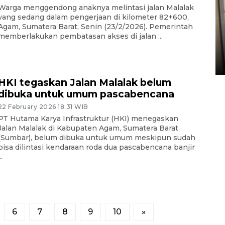
Warga menggendong anaknya melintasi jalan Malalak
yang sedang dalam pengerjaan di kilometer 82+600,
Penyelesaian pembentukan
Agam, Sumatera Barat, Senin (23/2/2026). Pemerintah
Kopdes Merah Putih di
memberlakukan pembatasan akses di jalan ...
Sumbar
05 August 2026 10:33 WIB
HKI tegaskan Jalan Malalak belum
dibuka untuk umum pascabencana
22 February 2026 18:31 WIB
PT Hutama Karya Infrastruktur (HKI) menegaskan
Jalan Malalak di Kabupaten Agam, Sumatera Barat
(Sumbar), belum dibuka untuk umum meskipun sudah
bisa dilintasi kendaraan roda dua pascabencana banjir
..
6
7
8
9
10
»