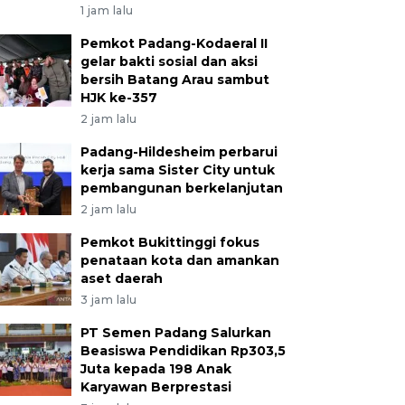
1 jam lalu
Pemkot Padang-Kodaeral II
gelar bakti sosial dan aksi
bersih Batang Arau sambut
HJK ke-357
2 jam lalu
Padang-Hildesheim perbarui
kerja sama Sister City untuk
pembangunan berkelanjutan
2 jam lalu
Pemkot Bukittinggi fokus
penataan kota dan amankan
aset daerah
3 jam lalu
PT Semen Padang Salurkan
Beasiswa Pendidikan Rp303,5
Juta kepada 198 Anak
Karyawan Berprestasi