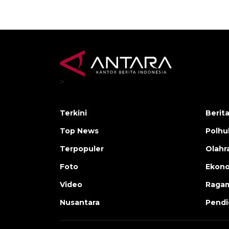
>
Terkini
Berit
Top News
Polh
Terpopuler
Olahr
Foto
Ekono
Video
Raga
Nusantara
Pendi