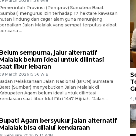
09 March 2026 11:38 WIB
Pemerintah Provinsi (Pemprov) Sumatera Barat
(Sumbar) mengurus izin terhadap 17 hektare kawasan
hutan lindung dan cagar alam guna menunjang
perbaikan Jalan Malalak yang sempat terputus akibat
bencana ...
Belum sempurna, jalur alternatif
Malalak belum ideal untuk dilintasi
saat libur lebaran
S
08 March 2026 15:56 WIB
T
Badan Pelaksanaan Jalan Nasional (BPJN) Sumatera
Barat (Sumbar) menyebutkan Jalan Malalak di
G
Kabupaten Agam belum ideal untuk dilintasi
4 j
kendaraan saat libur Idul Fitri 1447 Hijriah. "Jalan ...
Bupati Agam bersyukur jalan alternatif
Malalak bisa dilalui kendaraan
26 February 2026 17:13 WIB