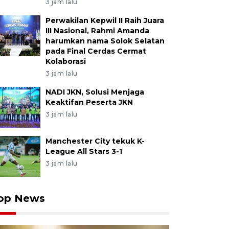
3 jam lalu
Perwakilan Kepwil II Raih Juara
III Nasional, Rahmi Amanda
harumkan nama Solok Selatan
pada Final Cerdas Cermat
Kolaborasi
3 jam lalu
NADI JKN, Solusi Menjaga
Keaktifan Peserta JKN
3 jam lalu
Manchester City tekuk K-
League All Stars 3-1
3 jam lalu
op News