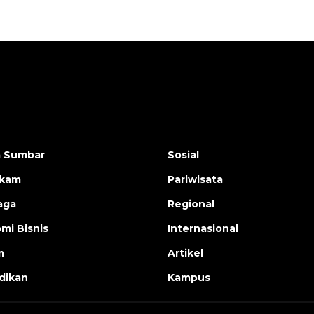
a Sumbar
Sosial
ukam
Pariwisata
aga
Regional
mi Bisnis
Internasional
m
Artikel
dikan
Kampus