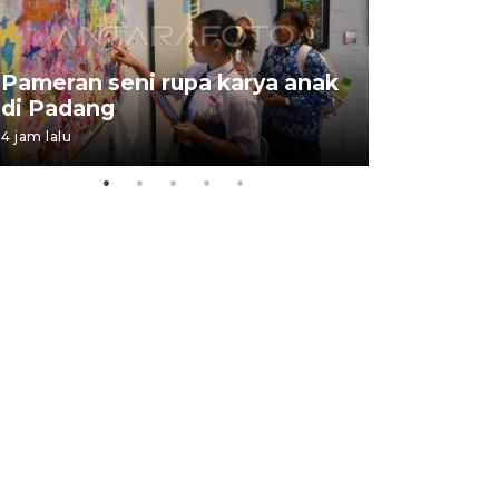
Pameran seni rupa karya anak
Dampak b
di Padang
Padang
4 jam lalu
05 August 202