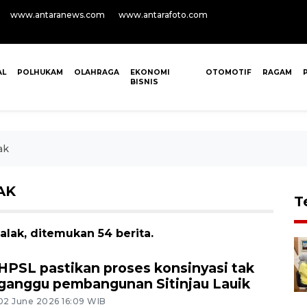
www.antaranews.com
www.antarafoto.com
AL
POLHUKAM
OLAHRAGA
EKONOMI
OTOMOTIF
RAGAM
BISNIS
ak
AK
T
alak, ditemukan 54 berita.
HPSL pastikan proses konsinyasi tak
ganggu pembangunan Sitinjau Lauik
02 June 2026 16:09 WIB