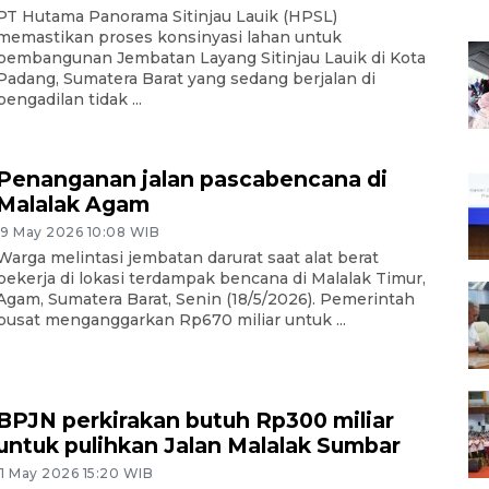
PT Hutama Panorama Sitinjau Lauik (HPSL)
memastikan proses konsinyasi lahan untuk
pembangunan Jembatan Layang Sitinjau Lauik di Kota
Padang, Sumatera Barat yang sedang berjalan di
pengadilan tidak ...
Penanganan jalan pascabencana di
Malalak Agam
19 May 2026 10:08 WIB
Warga melintasi jembatan darurat saat alat berat
bekerja di lokasi terdampak bencana di Malalak Timur,
Agam, Sumatera Barat, Senin (18/5/2026). Pemerintah
pusat menganggarkan Rp670 miliar untuk ...
BPJN perkirakan butuh Rp300 miliar
untuk pulihkan Jalan Malalak Sumbar
11 May 2026 15:20 WIB