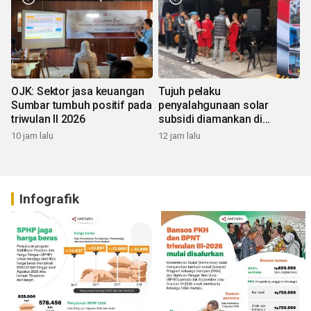
OJK: Sektor jasa keuangan
Tujuh pelaku
Sumbar tumbuh positif pada
penyalahgunaan solar
triwulan II 2026
subsidi diamankan di
Sumbar
10 jam lalu
12 jam lalu
Infografik