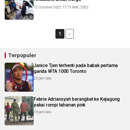
12 October 2022 17:15 WIB, 2022
1
Terpopuler
Janice Tjen terhenti pada babak pertama
ganda WTA 1000 Toronto
23 jam lalu
Febrie Adriansyah berangkat ke Kejagung
pakai rompi tahanan pink
19 jam lalu