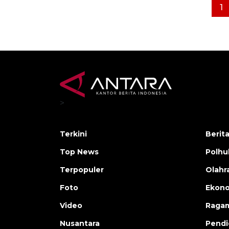
1
>
Terkini
Berit
Top News
Polh
Terpopuler
Olahr
Foto
Ekono
Video
Raga
Nusantara
Pendi