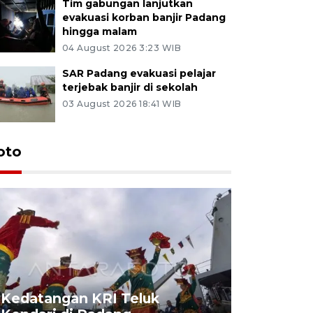
Tim gabungan lanjutkan
evakuasi korban banjir Padang
hingga malam
04 August 2026 3:23 WIB
SAR Padang evakuasi pelajar
terjebak banjir di sekolah
03 August 2026 18:41 WIB
oto
Kedatangan KRI Teluk
Pameran 