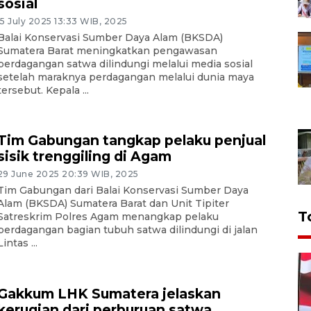
sosial
15 July 2025 13:33 WIB, 2025
Balai Konservasi Sumber Daya Alam (BKSDA)
Sumatera Barat meningkatkan pengawasan
perdagangan satwa dilindungi melalui media sosial
setelah maraknya perdagangan melalui dunia maya
tersebut. Kepala ...
Tim Gabungan tangkap pelaku penjual
sisik trenggiling di Agam
29 June 2025 20:39 WIB, 2025
Tim Gabungan dari Balai Konservasi Sumber Daya
Alam (BKSDA) Sumatera Barat dan Unit Tipiter
T
Satreskrim Polres Agam menangkap pelaku
perdagangan bagian tubuh satwa dilindungi di jalan
Lintas ...
Gakkum LHK Sumatera jelaskan
kerugian dari perburuan satwa