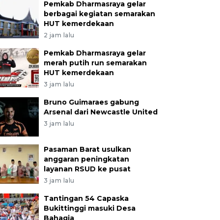
Pemkab Dharmasraya gelar
berbagai kegiatan semarakan
HUT kemerdekaan
2 jam lalu
Pemkab Dharmasraya gelar
merah putih run semarakan
HUT kemerdekaan
3 jam lalu
Bruno Guimaraes gabung
Arsenal dari Newcastle United
3 jam lalu
Pasaman Barat usulkan
anggaran peningkatan
layanan RSUD ke pusat
3 jam lalu
Tantingan 54 Capaska
Bukittinggi masuki Desa
Bahagia