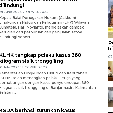
dilindungi
29 June 2024 7:39 WIB, 2024
Kepala Balai Penegakan Hukum (Gakkum)
Lingkungan Hidup dan Kehutanan (LHK) Wilayah
Sumatera, Hari Novianto, menjelaskan dampak
kerugian dari perburuan dan penjualan satwa
dilindungi seperti ...
P
b
KLHK tangkap pelaku kasus 360
07
kilogram sisik trenggiling
10 July 2023 19:47 WIB, 2023
Kementerian Lingkungan Hidup dan Kehutanan
(KLHK) telah menangkap pelaku ketiga yang
berhubungan dengan kasus penyelundupan 360
kilogram sisik trenggiling di Banjarmasin, Kalimantan
Selatan. ...
KSDA berhasil turunkan kasus