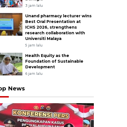
3 jam lalu
Unand pharmacy lecturer wins
Best Oral Presentation at
ICHS 2026, strengthens
research collaboration with
Universiti Malaya
5 jam lalu
Health Equity as the
Foundation of Sustainable
Development
6 jam lalu
op News