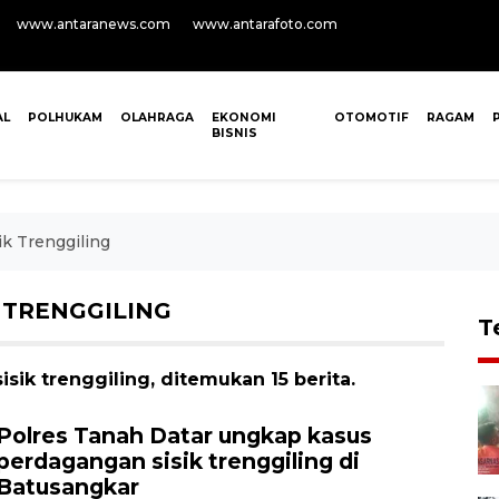
www.antaranews.com
www.antarafoto.com
AL
POLHUKAM
OLAHRAGA
EKONOMI
OTOMOTIF
RAGAM
BISNIS
k Trenggiling
 TRENGGILING
T
ik trenggiling, ditemukan 15 berita.
Polres Tanah Datar ungkap kasus
perdagangan sisik trenggiling di
Batusangkar