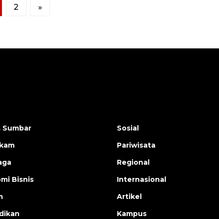
2
»
a Sumbar
Sosial
ukam
Pariwisata
aga
Regional
mi Bisnis
Internasional
m
Artikel
dikan
Kampus