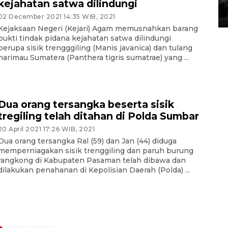
Lintas Sumatera di Sumbar
kejahatan satwa dilindungi
05 August 2026 10:35 WIB
02 December 2021 14:35 WIB, 2021
Kejaksaan Negeri (Kejari) Agam memusnahkan barang
bukti tindak pidana kejahatan satwa dilindungi
berupa sisik trengggiling (Manis javanica) dan tulang
harimau Sumatera (Panthera tigris sumatrae) yang ...
Dua orang tersangka beserta sisik
tregiling telah ditahan di Polda Sumbar
20 April 2021 17:26 WIB, 2021
Dua orang tersangka Ral (59) dan Jan (44) diduga
memperniagakan sisik trenggiling dan paruh burung
rangkong di Kabupaten Pasaman telah dibawa dan
dilakukan penahanan di Kepolisian Daerah (Polda) ...