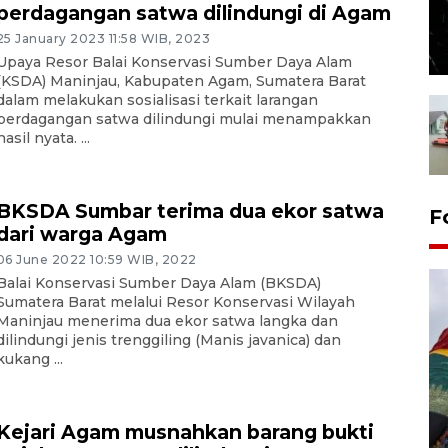
perdagangan satwa dilindungi di Agam
25 January 2023 11:58 WIB, 2023
Upaya Resor Balai Konservasi Sumber Daya Alam
(KSDA) Maninjau, Kabupaten Agam, Sumatera Barat
dalam melakukan sosialisasi terkait larangan
perdagangan satwa dilindungi mulai menampakkan
hasil nyata. ...
BKSDA Sumbar terima dua ekor satwa
F
dari warga Agam
06 June 2022 10:59 WIB, 2022
Balai Konservasi Sumber Daya Alam (BKSDA)
Sumatera Barat melalui Resor Konservasi Wilayah
Maninjau menerima dua ekor satwa langka dan
dilindungi jenis trenggiling (Manis javanica) dan
kukang ...
Penggantian konstruksi jalan
Kejari Agam musnahkan barang bukti