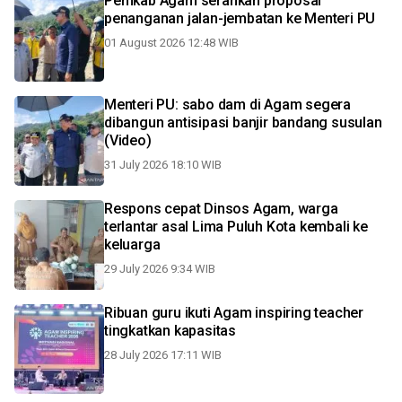
Pemkab Agam serahkan proposal
penanganan jalan-jembatan ke Menteri PU
01 August 2026 12:48 WIB
Menteri PU: sabo dam di Agam segera
dibangun antisipasi banjir bandang susulan
(Video)
31 July 2026 18:10 WIB
Respons cepat Dinsos Agam, warga
terlantar asal Lima Puluh Kota kembali ke
keluarga
29 July 2026 9:34 WIB
Ribuan guru ikuti Agam inspiring teacher
tingkatkan kapasitas
28 July 2026 17:11 WIB