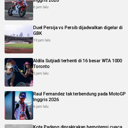
Inggris 2026
6 jam lalu
Duel Persija vs Persib dijadwalkan digelar di
GBK
19 jam lalu
Aldila Sutjiadi terhenti di 16 besar WTA 1000
Toronto
5 jam lalu
Raul Fernandez tak terbendung pada MotoGP
Inggris 2026
6 jam lalu
Kota Padang diprakirakan berpotensi cuaca