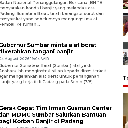
Badan Nasional Penanggulangan Bencana (BNPB)
menyatakan kondisi banjir yang melanda Kota
Padang, Sumatera Barat, telah berangsur surut dan
masyarakat yang sebelumnya mengungsi mulai
kembali ke rumah ...
Gubernur Sumbar minta alat berat
dikerahkan tangani banjir
04 August 2026 19:04 WIB
Gubernur Sumatera Barat (Sumbar) Mahyeldi
Ansharullah menginstruksikan kepada dinas terkait
agar mengerahkan alat berat untuk penanganan
T
banjir yang terjadi di Padang pada Senin (3/8). ...
Gerak Cepat Tim Irman Gusman Center
dan MDMC Sumbar Salurkan Bantuan
bagi Korban Banjir di Padang