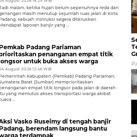
04 August 2026 18:29 WIB
Tadi malam, ketika hujan belum sepenuhnya reda dan
genangan masih menutup sejumlah ruas jalan di Kota
Padang, sebuah instruksi segera diteruskan.
Mendapat laporan banjir yang ...
S
T
Pemkab Padang Pariaman
G
prioritaskan penanganan empat titik
longsor untuk buka akses warga
21 
04 August 2026 12:46 WIB
Pemerintah Kabupaten (Pemkab) Padang Pariaman,
Sumatera Barat (Sumbar) memprioritaskan
penanganan empat titik longsor pada jalan di daerah
itu yang memutus akses transportasi warga akibat
cuaca ...
Aksi Vasko Ruseimy di tengah banjir
Padang, berendam langsung bantu
warga terdampak