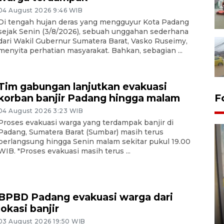
04 August 2026 9:46 WIB
Di tengah hujan deras yang mengguyur Kota Padang
sejak Senin (3/8/2026), sebuah unggahan sederhana
dari Wakil Gubernur Sumatera Barat, Vasko Ruseimy,
menyita perhatian masyarakat. Bahkan, sebagian ...
Tim gabungan lanjutkan evakuasi
F
korban banjir Padang hingga malam
04 August 2026 3:23 WIB
Proses evakuasi warga yang terdampak banjir di
Padang, Sumatera Barat (Sumbar) masih terus
berlangsung hingga Senin malam sekitar pukul 19.00
WIB. "Proses evakuasi masih terus ...
Penyelesaian pembentukan
BPBD Padang evakuasi warga dari
Kopdes Merah Putih di
lokasi banjir
Sumbar
03 August 2026 19:50 WIB