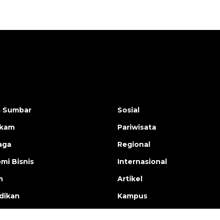
a Sumbar
Sosial
ukam
Pariwisata
aga
Regional
mi Bisnis
Internasional
m
Artikel
dikan
Kampus