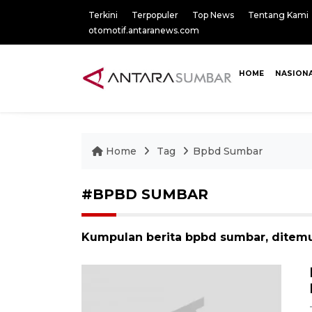
Terkini
Terpopuler
Top News
Tentang Kami
otomotif.antaranews.com
HOME
NASION
Home
Tag
Bpbd Sumbar
#BPBD SUMBAR
Kumpulan berita bpbd sumbar, ditemu