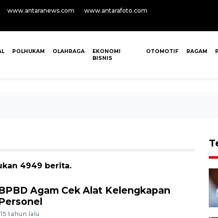
www.antaranews.com
www.antarafoto.com
AL
POLHUKAM
OLAHRAGA
EKONOMI
OTOMOTIF
RAGAM
BISNIS
T
kan 4949 berita.
BPBD Agam Cek Alat Kelengkapan
Personel
-15 tahun lalu