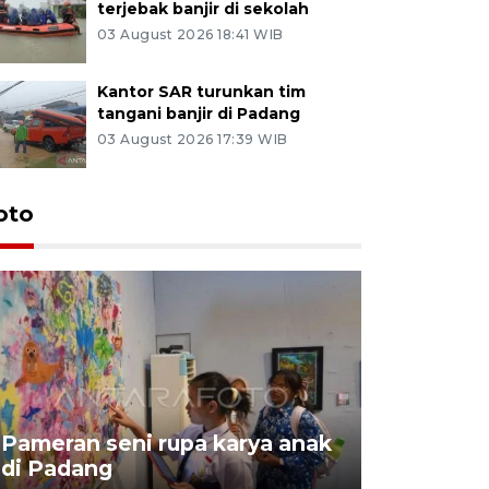
terjebak banjir di sekolah
03 August 2026 18:41 WIB
Kantor SAR turunkan tim
tangani banjir di Padang
03 August 2026 17:39 WIB
oto
Pameran seni rupa karya anak
Dampak b
di Padang
Padang