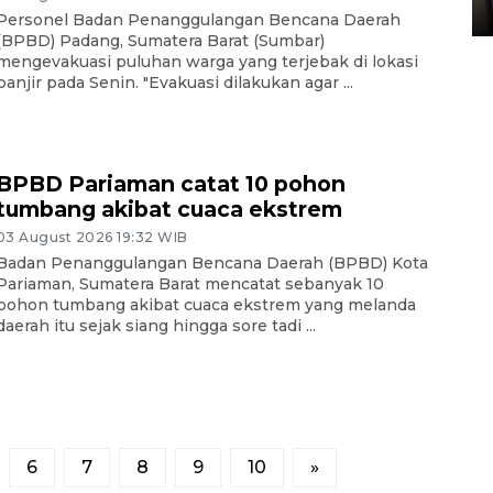
05 August 2026 10:33 WIB
Personel Badan Penanggulangan Bencana Daerah
(BPBD) Padang, Sumatera Barat (Sumbar)
mengevakuasi puluhan warga yang terjebak di lokasi
banjir pada Senin. "Evakuasi dilakukan agar ...
BPBD Pariaman catat 10 pohon
tumbang akibat cuaca ekstrem
03 August 2026 19:32 WIB
Badan Penanggulangan Bencana Daerah (BPBD) Kota
Pariaman, Sumatera Barat mencatat sebanyak 10
pohon tumbang akibat cuaca ekstrem yang melanda
daerah itu sejak siang hingga sore tadi ...
6
7
8
9
10
»