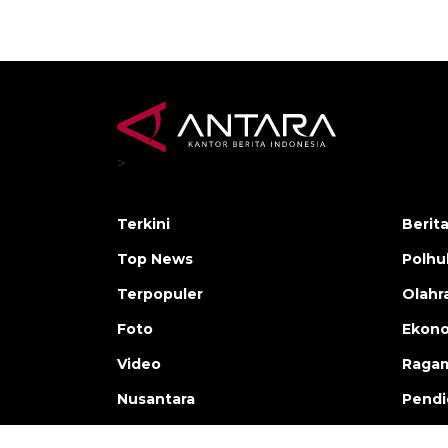
>
Terkini
Berit
Top News
Polh
Terpopuler
Olahr
Foto
Ekono
Video
Raga
Nusantara
Pendi