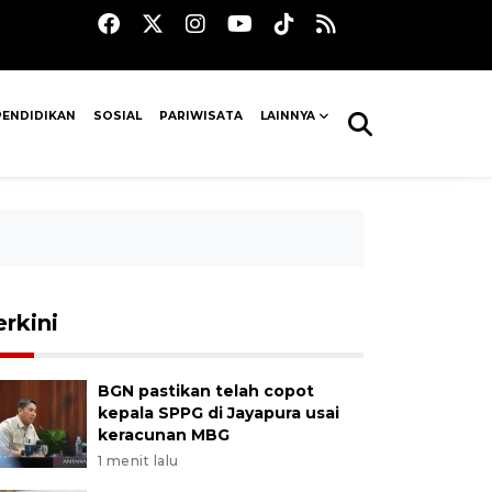
PENDIDIKAN
SOSIAL
PARIWISATA
LAINNYA
erkini
BGN pastikan telah copot
kepala SPPG di Jayapura usai
keracunan MBG
1 menit lalu