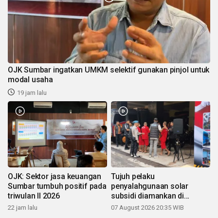
OJK Sumbar ingatkan UMKM selektif gunakan pinjol untuk
modal usaha
19 jam lalu
OJK: Sektor jasa keuangan
Tujuh pelaku
Sumbar tumbuh positif pada
penyalahgunaan solar
triwulan II 2026
subsidi diamankan di
Sumbar
22 jam lalu
07 August 2026 20:35 WIB