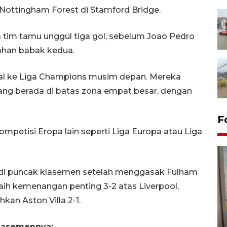
 Nottingham Forest di Stamford Bridge.
tim tamu unggul tiga gol, sebelum Joao Pedro
ahan babak kedua.
al ke Liga Champions musim depan. Mereka
 yang berada di batas zona empat besar, dengan
F
mpetisi Eropa lain seperti Liga Europa atau Liga
h di puncak klasemen setelah menggasak Fulham
aih kemenangan penting 3-2 atas Liverpool,
an Aston Villa 2-1.
Penyelesaian pembentukan
Kopdes Merah Putih di
klasemennya: