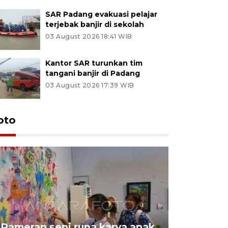
SAR Padang evakuasi pelajar
terjebak banjir di sekolah
03 August 2026 18:41 WIB
Kantor SAR turunkan tim
tangani banjir di Padang
03 August 2026 17:39 WIB
oto
Pameran seni rupa karya anak
Dampak b