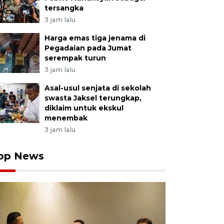
tersangka
3 jam lalu
Harga emas tiga jenama di
Pegadaian pada Jumat
serempak turun
3 jam lalu
Asal-usul senjata di sekolah
swasta Jaksel terungkap,
diklaim untuk ekskul
menembak
3 jam lalu
op News