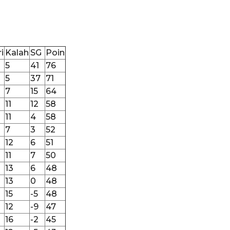
i
Kalah
SG
Poin
5
41
76
5
37
71
7
15
64
11
12
58
11
4
58
7
3
52
12
6
51
11
7
50
13
6
48
13
0
48
15
-5
48
12
-9
47
16
-2
45