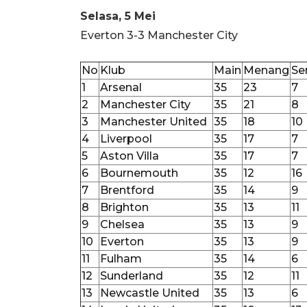
Selasa, 5 Mei
Everton 3-3 Manchester City
No
Klub
Main
Menang
Ser
1
Arsenal
35
23
7
2
Manchester City
35
21
8
3
Manchester United
35
18
10
4
Liverpool
35
17
7
5
Aston Villa
35
17
7
6
Bournemouth
35
12
16
7
Brentford
35
14
9
8
Brighton
35
13
11
9
Chelsea
35
13
9
10
Everton
35
13
9
11
Fulham
35
14
6
12
Sunderland
35
12
11
13
Newcastle United
35
13
6