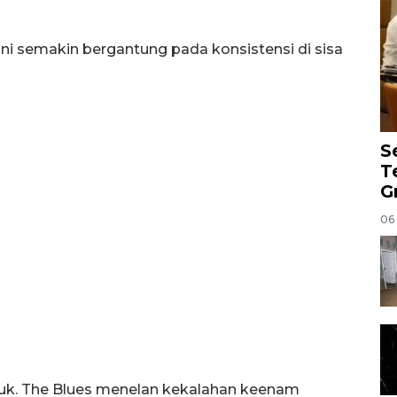
kini semakin bergantung pada konsistensi di sisa
S
T
G
06
uruk. The Blues menelan kekalahan keenam