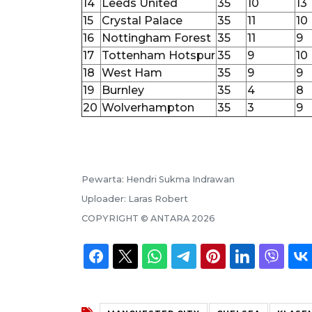
14
Leeds United
35
10
13
15
Crystal Palace
35
11
10
16
Nottingham Forest
35
11
9
17
Tottenham Hotspur
35
9
10
18
West Ham
35
9
9
19
Burnley
35
4
8
20
Wolverhampton
35
3
9
Pewarta:
Hendri Sukma Indrawan
Uploader:
Laras Robert
COPYRIGHT ©
ANTARA
2026