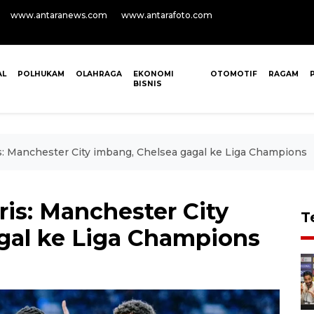
www.antaranews.com
www.antarafoto.com
AL
POLHUKAM
OLAHRAGA
EKONOMI
OTOMOTIF
RAGAM
BISNIS
s: Manchester City imbang, Chelsea gagal ke Liga Champions
is: Manchester City
T
gal ke Liga Champions