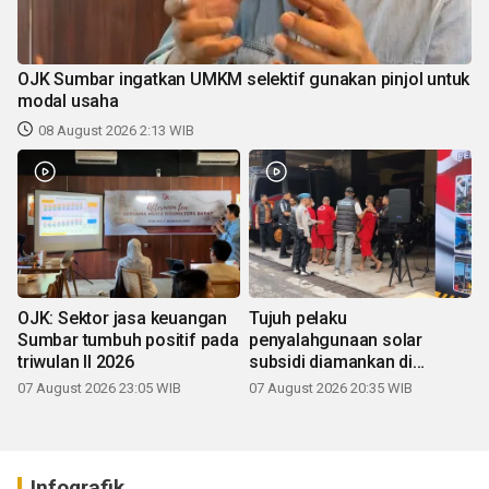
OJK Sumbar ingatkan UMKM selektif gunakan pinjol untuk
modal usaha
08 August 2026 2:13 WIB
OJK: Sektor jasa keuangan
Tujuh pelaku
Sumbar tumbuh positif pada
penyalahgunaan solar
triwulan II 2026
subsidi diamankan di
Sumbar
07 August 2026 23:05 WIB
07 August 2026 20:35 WIB
Infografik