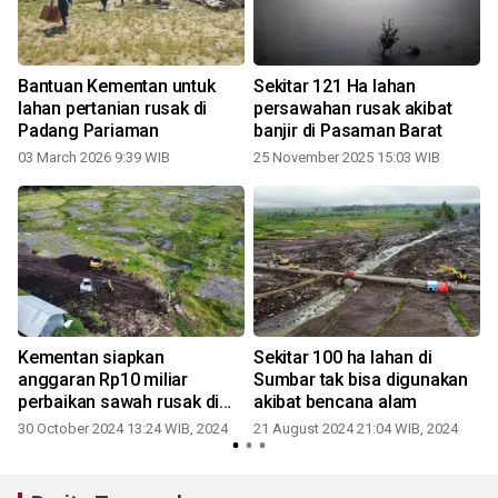
Bantuan Kementan untuk
Sekitar 121 Ha lahan
lahan pertanian rusak di
persawahan rusak akibat
Padang Pariaman
banjir di Pasaman Barat
03 March 2026 9:39 WIB
25 November 2025 15:03 WIB
n
Kementan siapkan
Sekitar 100 ha lahan di
anggaran Rp10 miliar
Sumbar tak bisa digunakan
perbaikan sawah rusak di
akibat bencana alam
Sumbar
30 October 2024 13:24 WIB, 2024
21 August 2024 21:04 WIB, 2024