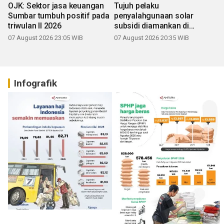
OJK: Sektor jasa keuangan
Tujuh pelaku
Sumbar tumbuh positif pada
penyalahgunaan solar
triwulan II 2026
subsidi diamankan di
Sumbar
07 August 2026 23:05 WIB
07 August 2026 20:35 WIB
Infografik