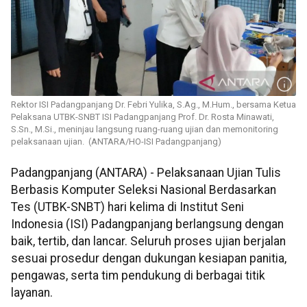
Rektor ISI Padangpanjang Dr. Febri Yulika, S.Ag., M.Hum., bersama Ketua
Pelaksana UTBK-SNBT ISI Padangpanjang Prof. Dr. Rosta Minawati,
S.Sn., M.Si., meninjau langsung ruang-ruang ujian dan memonitoring
pelaksanaan ujian. (ANTARA/HO-ISI Padangpanjang)
Padangpanjang (ANTARA) - Pelaksanaan Ujian Tulis
Berbasis Komputer Seleksi Nasional Berdasarkan
Tes (UTBK-SNBT) hari kelima di Institut Seni
Indonesia (ISI) Padangpanjang berlangsung dengan
baik, tertib, dan lancar. Seluruh proses ujian berjalan
sesuai prosedur dengan dukungan kesiapan panitia,
pengawas, serta tim pendukung di berbagai titik
layanan.