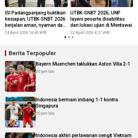
ISI Padangpanjang buktikan
UTBK-SNBT 2026, UNP
kesiapan, UTBK-SNBT 2026
layani peserta disabilitas
berjalan aman, nyaman dan
dan lokasi ujian di Mentawai
profesional
24 April 2026 16:40 WIB
22 April 2026 4:27 WIB
Berita Terpopuler
Bayern Muenchen taklukkan Aston Villa 2-1
20 jam lalu
Indonesia bermain imbang 1-1 kontra
Singapura
20 jam lalu
Indonesia akhiri perlawanan sengit Vietnam