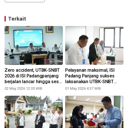
Terkait
Zero accident, UTBK-SNBT
Pelayanan maksimal, ISI
2026 di ISI Padangpanjang
Padang Panjang sukses
berjalan lancar hingga sesi
laksanakan UTBK-SNBT
akhir
2026
02 May 2026 12:05 WIB
01 May 2026 4:37 WIB