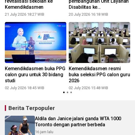
revitalisasi sekolah ke
pembangunan Unit Layanan
Kemendikdasmen
Disabilitas ke
Kemendikdasmen
21 July 2026 18:27 WIB
20 July 2026 16:18 WIB
Kemendikdasmen buka PPG
Kemendikdasmen resmi
calon guru untuk 30 bidang
buka seleksi PPG calon guru
studi
2026
02 July 2026 18:45 WIB
02 July 2026 15:48 WIB
Berita Terpopuler
Aldila dan Janice jalani ganda WTA 1000
Toronto dengan partner berbeda
16 jam lalu