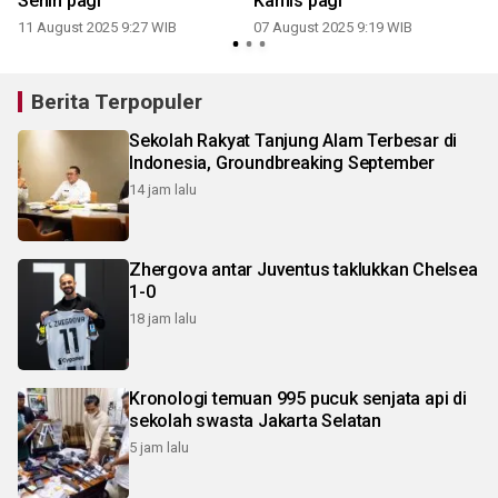
Senin pagi
Kamis pagi
11 August 2025 9:27 WIB
07 August 2025 9:19 WIB
2
Berita Terpopuler
Sekolah Rakyat Tanjung Alam Terbesar di
Indonesia, Groundbreaking September
14 jam lalu
Zhergova antar Juventus taklukkan Chelsea
1-0
18 jam lalu
Kronologi temuan 995 pucuk senjata api di
sekolah swasta Jakarta Selatan
5 jam lalu