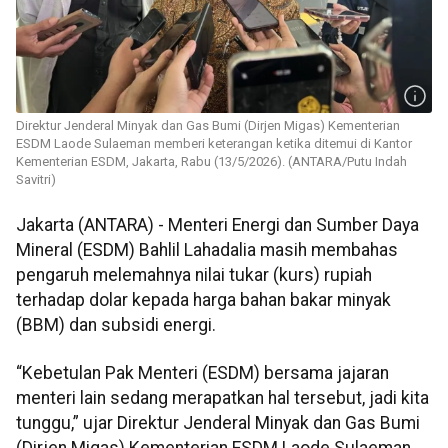
Direktur Jenderal Minyak dan Gas Bumi (Dirjen Migas) Kementerian
ESDM Laode Sulaeman memberi keterangan ketika ditemui di Kantor
Kementerian ESDM, Jakarta, Rabu (13/5/2026). (ANTARA/Putu Indah
Savitri)
Jakarta (ANTARA) - Menteri Energi dan Sumber Daya
Mineral (ESDM) Bahlil Lahadalia masih membahas
pengaruh melemahnya nilai tukar (kurs) rupiah
terhadap dolar kepada harga bahan bakar minyak
(BBM) dan subsidi energi.
“Kebetulan Pak Menteri (ESDM) bersama jajaran
menteri lain sedang merapatkan hal tersebut, jadi kita
tunggu,” ujar Direktur Jenderal Minyak dan Gas Bumi
(Dirjen Migas) Kementerian ESDM Laode Sulaeman