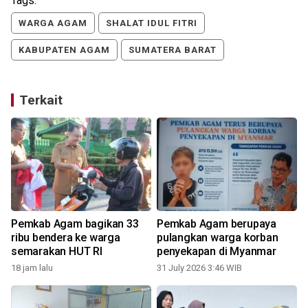
Tags:
WARGA AGAM
SHALAT IDUL FITRI
KABUPATEN AGAM
SUMATERA BARAT
Terkait
Pemkab Agam bagikan 33
Pemkab Agam berupaya
ribu bendera ke warga
pulangkan warga korban
semarakan HUT RI
penyekapan di Myanmar
18 jam lalu
31 July 2026 3:46 WIB
1