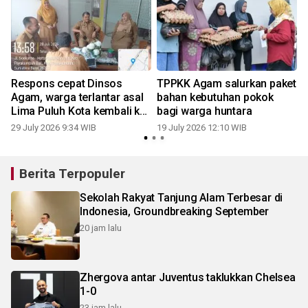
Respons cepat Dinsos
TPPKK Agam salurkan paket
m
Agam, warga terlantar asal
bahan kebutuhan pokok
Lima Puluh Kota kembali ke
bagi warga huntara
keluarga
29 July 2026 9:34 WIB
19 July 2026 12:10 WIB
1
Berita Terpopuler
Sekolah Rakyat Tanjung Alam Terbesar di
Indonesia, Groundbreaking September
20 jam lalu
Zhergova antar Juventus taklukkan Chelsea
1-0
23 jam lalu