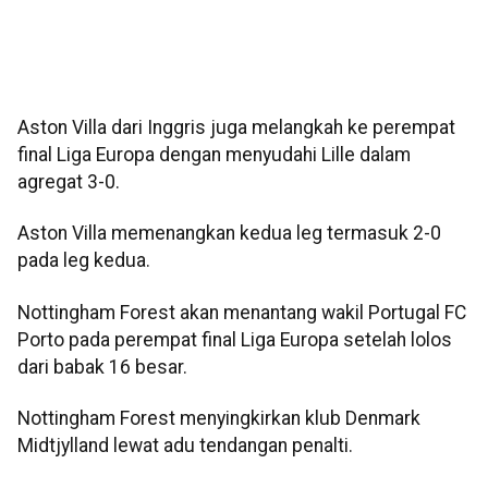
Aston Villa dari Inggris juga melangkah ke perempat
final Liga Europa dengan menyudahi Lille dalam
agregat 3-0.
Aston Villa memenangkan kedua leg termasuk 2-0
pada leg kedua.
Nottingham Forest akan menantang wakil Portugal FC
Porto pada perempat final Liga Europa setelah lolos
dari babak 16 besar.
Nottingham Forest menyingkirkan klub Denmark
Midtjylland lewat adu tendangan penalti.