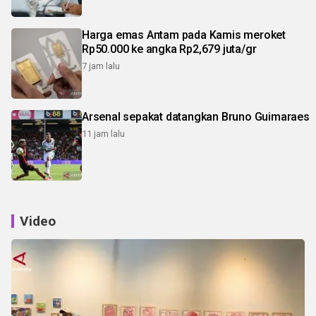
Harga emas Antam pada Kamis meroket
Rp50.000 ke angka Rp2,679 juta/gr
7 jam lalu
Arsenal sepakat datangkan Bruno Guimaraes
11 jam lalu
Video