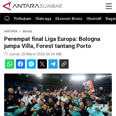
Polhukam
Olahraga
Ekonomi Bisnis
Otomotif
Raga
ANTARA
Berita
Perempat final Liga Europa: Bologna
jumpa Villa, Forest tantang Porto
Jumat, 20 Maret 2026 06:54 WIB