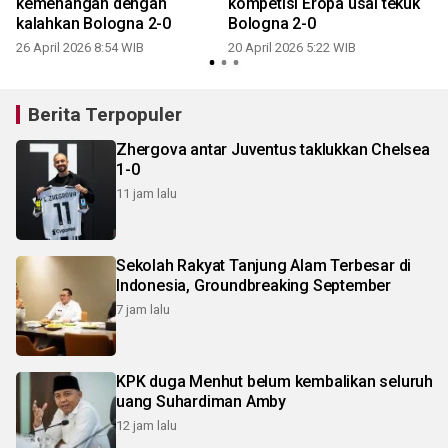
r
kemenangan dengan
kompetisi Eropa usai tekuk
kalahkan Bologna 2-0
Bologna 2-0
26 April 2026 8:54 WIB
20 April 2026 5:22 WIB
Berita Terpopuler
Zhergova antar Juventus taklukkan Chelsea
1-0
11 jam lalu
Sekolah Rakyat Tanjung Alam Terbesar di
Indonesia, Groundbreaking September
7 jam lalu
KPK duga Menhut belum kembalikan seluruh
uang Suhardiman Amby
12 jam lalu