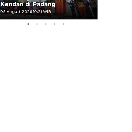
Kendari di Padang
di Padan
08 August 2026 10:21 WIB
06 August 202