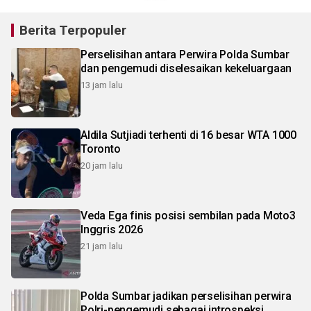
Berita Terpopuler
Perselisihan antara Perwira Polda Sumbar
dan pengemudi diselesaikan kekeluargaan
13 jam lalu
Aldila Sutjiadi terhenti di 16 besar WTA 1000
Toronto
20 jam lalu
Veda Ega finis posisi sembilan pada Moto3
Inggris 2026
21 jam lalu
Polda Sumbar jadikan perselisihan perwira
Polri-pengemudi sebagai introspeksi