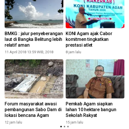
i
BMKG : jalur penyeberangan
KONI Agam ajak Cabor
laut di Bangka Belitung lebih
komitmen tingkatkan
relatif aman
prestasi atlet
1
11 April 2018 13:59 WIB, 2018
8 jam lalu
Forum masyarakat awasi
Pemkab Agam siapkan
pembangunan Sabo Dam di
lahan 10 hektare bangun
1
lokasi bencana Agam
Sekolah Rakyat
12 jam lalu
15 jam lalu