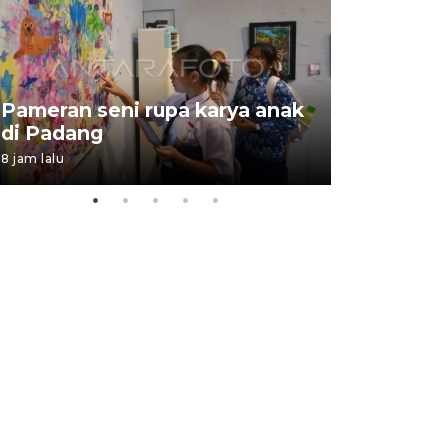
Pameran seni rupa karya anak
Dampak b
di Padang
Padang
8 jam lalu
05 August 202