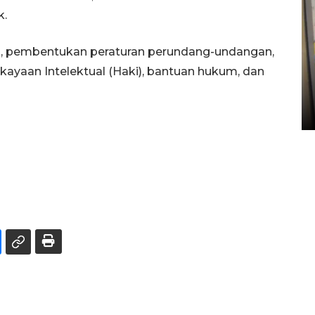
k.
um, pembentukan peraturan perundang-undangan,
Penyelesaian pembentukan
ayaan Intelektual (Haki), bantuan hukum, dan
Kopdes Merah Putih di
Sumbar
05 August 2026 10:33 WIB