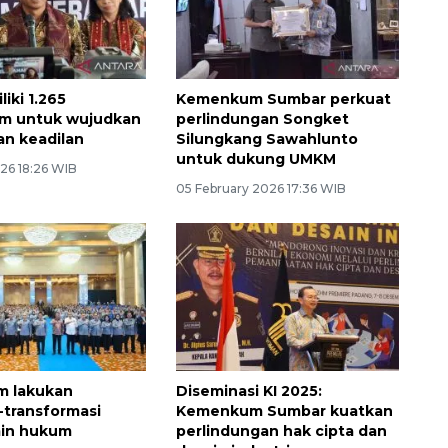
iki 1.265
Kemenkum Sumbar perkuat
m untuk wujudkan
perlindungan Songket
n keadilan
Silungkang Sawahlunto
untuk dukung UMKM
26 18:26 WIB
05 February 2026 17:36 WIB
 lakukan
Diseminasi KI 2025:
i-transformasi
Kemenkum Sumbar kuatkan
amin hukum
perlindungan hak cipta dan