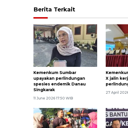
Berita Terkait
Kemenkum Sumbar
Kemenkum
upayakan perlindungan
X jalin ke
spesies endemik Danau
perlindun
Singkarak
27 April 202
11 June 2026 17:50 WIB