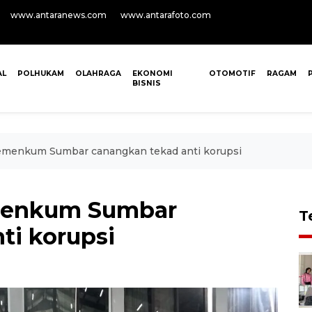
www.antaranews.com
www.antarafoto.com
AL
POLHUKAM
OLAHRAGA
EKONOMI
OTOMOTIF
RAGAM
BISNIS
Kemenkum Sumbar canangkan tekad anti korupsi
emenkum Sumbar
T
ti korupsi