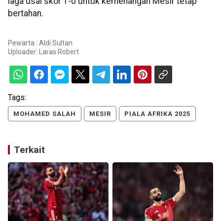
laga usai skor 1-0 untuk kemenangan Mesir tetap
bertahan.
Pewarta : Aldi Sultan
Uploader:
Laras Robert
Tags:
MOHAMED SALAH
MESIR
PIALA AFRIKA 2025
Terkait