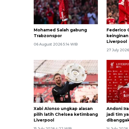
Mohamed Salah gabung
Federico 
Trabzonspor
keinginan
Liverpool
06 August 2026 5:14 WIB
27 July 202
Xabi Alonso ungkap alasan
Andoni Ira
pilih latih Chelsea ketimbang
jadi tim y
Liverpool
dibanggak
15 July 2026 4:22 WIB
14 July 2026