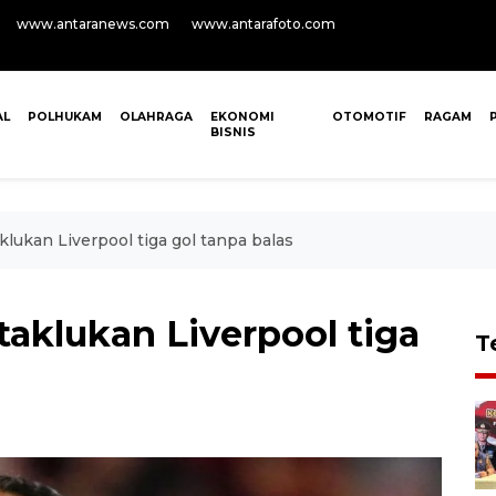
www.antaranews.com
www.antarafoto.com
AL
POLHUKAM
OLAHRAGA
EKONOMI
OTOMOTIF
RAGAM
BISNIS
lukan Liverpool tiga gol tanpa balas
aklukan Liverpool tiga
T