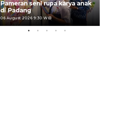
Pameran seni rupa karya anak
Dampak b
di Padang
Padang
06 August 2026 9:30 WIB
05 August 202