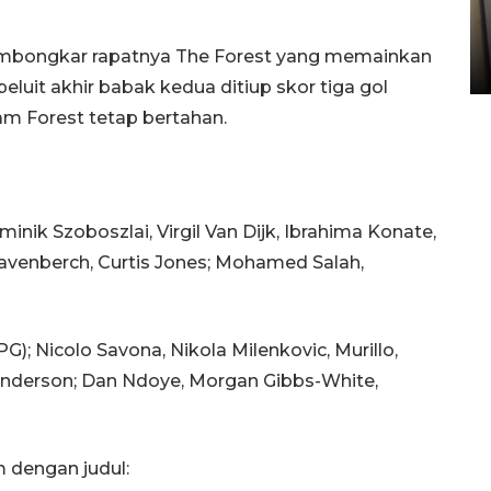
Kopdes Merah Putih di
Sumbar
mbongkar rapatnya The Forest yang memainkan
05 August 2026 10:33 WIB
luit akhir babak kedua ditiup skor tiga gol
m Forest tetap bertahan.
ominik Szoboszlai, Virgil Van Dijk, Ibrahima Konate,
Gravenberch, Curtis Jones; Mohamed Salah,
PG); Nicolo Savona, Nikola Milenkovic, Murillo,
 Anderson; Dan Ndoye, Morgan Gibbs-White,
m dengan judul: