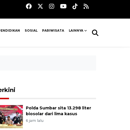
PENDIDIKAN
SOSIAL
PARIWISATA
LAINNYA
erkini
Polda Sumbar sita 13.298 liter
biosolar dari lima kasus
6 jam lalu