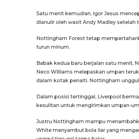
Satu menit kemudian, Igor Jesus mence
dianulir oleh wasit Andy Madley setelah 
Nottingham Forest tetap mempertahan
turun minum.
Babak kedua baru berjalan satu menit, 
Neco Williams melepaskan umpan teruku
dalam kotak penalti. Nottingham unggul
Dalam posisi tertinggal, Liverpool ber
kesulitan untuk mengirimkan umpan-ump
Justru Nottingham mampu menambahkan
White menyambut bola liar yang mengara
unggul tiga gol tanpa balas.