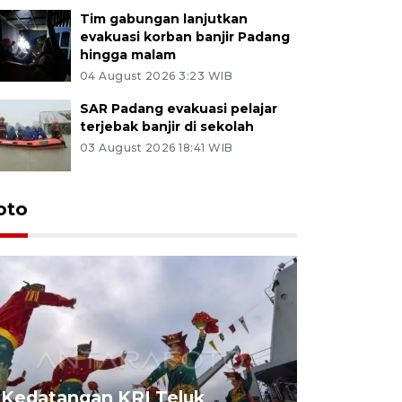
Tim gabungan lanjutkan
evakuasi korban banjir Padang
hingga malam
04 August 2026 3:23 WIB
SAR Padang evakuasi pelajar
terjebak banjir di sekolah
03 August 2026 18:41 WIB
oto
Kedatangan KRI Teluk
Pameran 