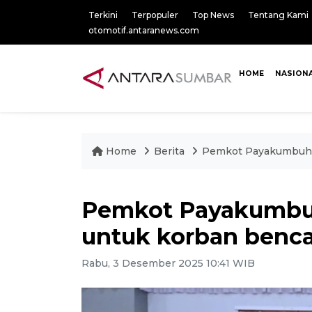
Terkini
Terpopuler
Top News
Tentang Kami
otomotif.antaranews.com
HOME
NASION
Home
Berita
Pemkot Payakumbuh 
Pemkot Payakumbu
untuk korban benc
Rabu, 3 Desember 2025 10:41 WIB