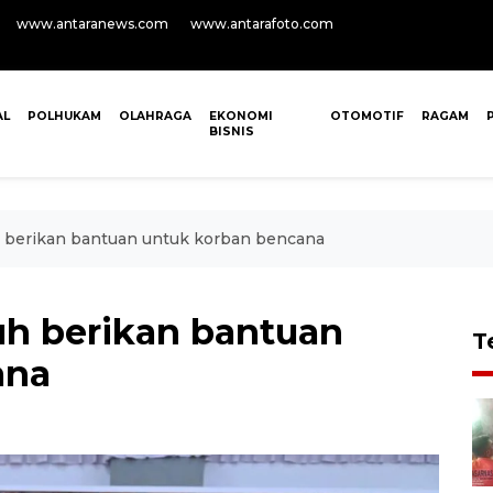
www.antaranews.com
www.antarafoto.com
AL
POLHUKAM
OLAHRAGA
EKONOMI
OTOMOTIF
RAGAM
BISNIS
berikan bantuan untuk korban bencana
h berikan bantuan
T
ana