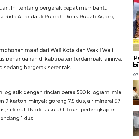
uan. Ini tentang bergerak cepat membantu
da Rida Ananda di Rumah Dinas Bupati Agam,
ohonan maaf dari Wali Kota dan Wakil Wali
P
 penanganan di kabupaten terdampak lainnya,
b
sedang bergerak serentak.
07
istik dengan rincian beras 590 kilogram, mie
en 9 karton, minyak goreng 7,5 dus, air mineral 57
, selimut 1 kodi, susu uht 1 dus, perlengkapan
rendang 1 dus.