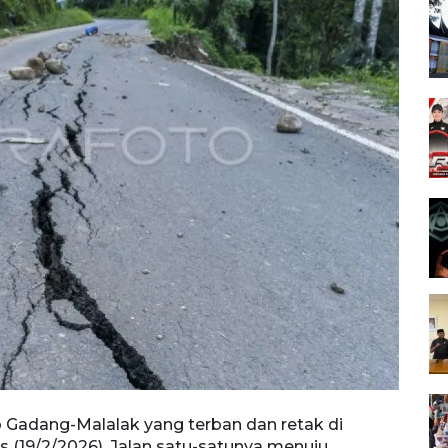
 Gadang-Malalak yang terban dan retak di
Foto 
s (19/2/2026). Jalan satu-satunya menuju
retak