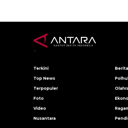
>
Terkini
Berit
Top News
Polh
Terpopuler
Olahr
Foto
Ekono
Video
Raga
Nusantara
Pendi