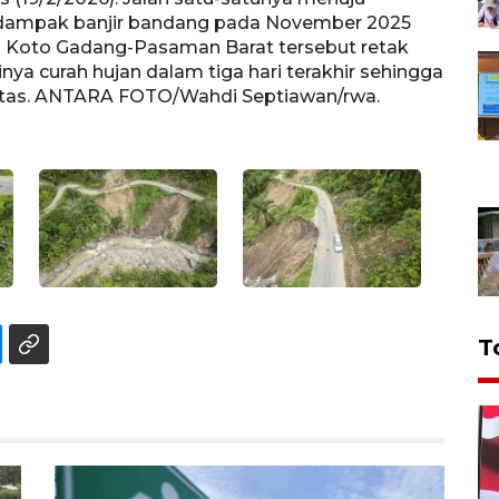
rdampak banjir bandang pada November 2025
Palem
ang Koto Gadang-Pasaman Barat tersebut retak
lalu 
inya curah hujan dalam tiga hari terakhir sehingga
dan te
tas. ANTARA FOTO/Wahdi Septiawan/rwa.
memba
T