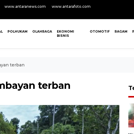
www.antaranews.com
www.antarafoto.com
AL
POLHUKAM
OLAHRAGA
EKONOMI
OTOMOTIF
RAGAM
BISNIS
ayan terban
embayan terban
T