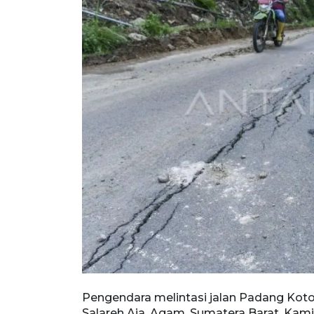
dan retak di
Pengendara melintasi jalan Padang Koto
menuju
Salareh Aia, Agam, Sumatera Barat, Kami