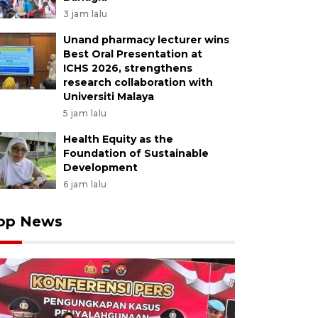
bayan yang merupakan lokasi terdampak banjir ban
3 jam lalu
dan sekaligus jalan alternatif Padang Koto Gadang-Pasa
Unand pharmacy lecturer wins
rban di beberapa titik akibat tingginya curah hujan dala
Best Oral Presentation at
hayakan pengendara yang melintas. ANTARA FOTO/W
ICHS 2026, strengthens
research collaboration with
Universiti Malaya
5 jam lalu
Health Equity as the
Foundation of Sustainable
Development
6 jam lalu
op News