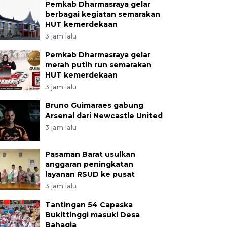
Pemkab Dharmasraya gelar
berbagai kegiatan semarakan
HUT kemerdekaan
3 jam lalu
Pemkab Dharmasraya gelar
merah putih run semarakan
HUT kemerdekaan
3 jam lalu
Bruno Guimaraes gabung
Arsenal dari Newcastle United
3 jam lalu
Pasaman Barat usulkan
anggaran peningkatan
layanan RSUD ke pusat
3 jam lalu
Tantingan 54 Capaska
udara pengendara melintasi jalan Padang Koto Gadang
Bukittinggi masuki Desa
Bahagia
 di Salareh Aia, Agam, Sumatera Barat, Kamis (19/2/2026