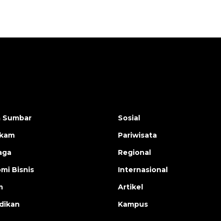
a Sumbar
Sosial
ukam
Pariwisata
aga
Regional
mi Bisnis
Internasional
m
Artikel
dikan
Kampus