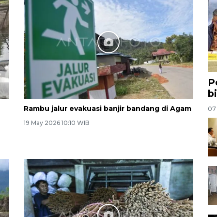
P
b
Rambu jalur evakuasi banjir bandang di Agam
07
19 May 2026 10:10 WIB