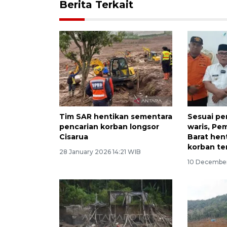
Berita Terkait
Tim SAR hentikan sementara
Sesuai pe
pencarian korban longsor
waris, P
Cisarua
Barat hen
korban te
28 January 2026 14:21 WIB
10 December