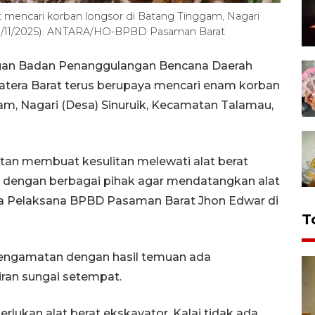
encari korban longsor di Batang Tinggam, Nagari
(29/11/2025). ANTARA/HO-BPBD Pasaman Barat
an Badan Penanggulangan Bencana Daerah
tera Barat terus berupaya mencari enam korban
am, Nagari (Desa) Sinuruik, Kecamatan Talamau,
atan membuat kesulitan melewati alat berat
asi dengan berbagai pihak agar mendatangkan alat
ala Pelaksana BPBD Pasaman Barat Jhon Edwar di
T
pengamatan dengan hasil temuan ada
iran sungai setempat.
lukan alat berat ekskavator. Kalai tidak ada