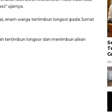
si," ujarnya.
sa), enam warga tertimbun longsor pada Jumat
h tertimbun longsor dan menimbun aliran
S
T
G
06