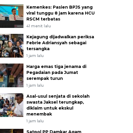
Kemenkes: Pasien BPJS yang
viral tunggu 8 jam karena HCU
RSCM terbatas
41 menit lalu
Kejagung dijadwalkan periksa
Febrie Adriansyah sebagai
tersangka
1 jam lalu
Harga emas tiga jenama di
Pegadaian pada Jumat
serempak turun
1 jam lalu
Asal-usul senjata di sekolah
swasta Jaksel terungkap,
diklaim untuk ekskul
menembak
1 jam lalu
Satpol PP Damkar Agam