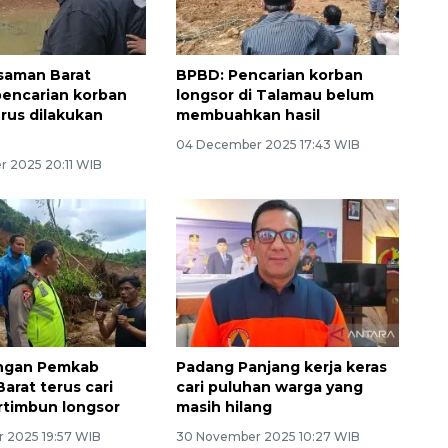
saman Barat
BPBD: Pencarian korban
pencarian korban
longsor di Talamau belum
erus dilakukan
membuahkan hasil
04 December 2025 17:43 WIB
 2025 20:11 WIB
ngan Pemkab
Padang Panjang kerja keras
arat terus cari
cari puluhan warga yang
rtimbun longsor
masih hilang
 2025 19:57 WIB
30 November 2025 10:27 WIB