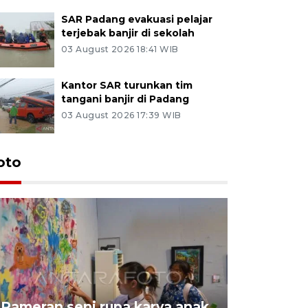
SAR Padang evakuasi pelajar
terjebak banjir di sekolah
03 August 2026 18:41 WIB
Kantor SAR turunkan tim
tangani banjir di Padang
03 August 2026 17:39 WIB
oto
Pameran seni rupa karya anak
Dampak b