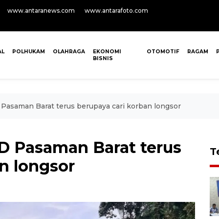
www.antaranews.com
www.antarafoto.com
AL
POLHUKAM
OLAHRAGA
EKONOMI
OTOMOTIF
RAGAM
BISNIS
asaman Barat terus berupaya cari korban longsor
 Pasaman Barat terus
T
n longsor