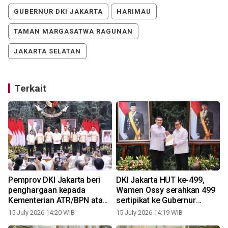
GUBERNUR DKI JAKARTA
HARIMAU
TAMAN MARGASATWA RAGUNAN
JAKARTA SELATAN
Terkait
Pemprov DKI Jakarta beri
DKI Jakarta HUT ke-499,
penghargaan kepada
Wamen Ossy serahkan 499
Kementerian ATR/BPN atas
sertipikat ke Gubernur
percepatan pengamanan
Pramono Anung
15 July 2026 14:20 WIB
15 July 2026 14:19 WIB
aset