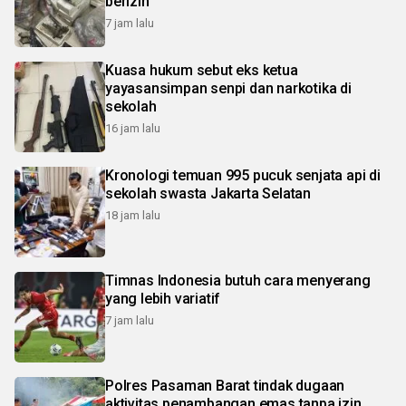
berizin
7 jam lalu
Kuasa hukum sebut eks ketua
yayasansimpan senpi dan narkotika di
sekolah
16 jam lalu
Kronologi temuan 995 pucuk senjata api di
sekolah swasta Jakarta Selatan
18 jam lalu
Timnas Indonesia butuh cara menyerang
yang lebih variatif
7 jam lalu
Polres Pasaman Barat tindak dugaan
aktivitas penambangan emas tanpa izin