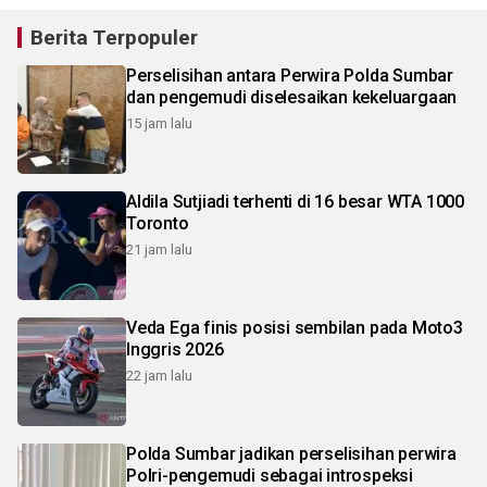
Berita Terpopuler
Perselisihan antara Perwira Polda Sumbar
dan pengemudi diselesaikan kekeluargaan
15 jam lalu
Aldila Sutjiadi terhenti di 16 besar WTA 1000
Toronto
21 jam lalu
Veda Ega finis posisi sembilan pada Moto3
Inggris 2026
22 jam lalu
Polda Sumbar jadikan perselisihan perwira
Polri-pengemudi sebagai introspeksi