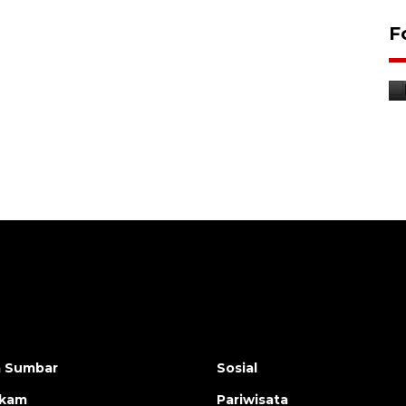
Penyelesaian pembentukan
F
Kopdes Merah Putih di
Sumbar
05 August 2026 10:33 WIB
a Sumbar
Sosial
ukam
Pariwisata