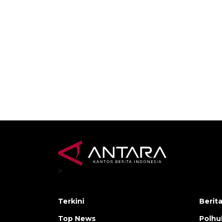
>
Terkini
Berit
Top News
Polh