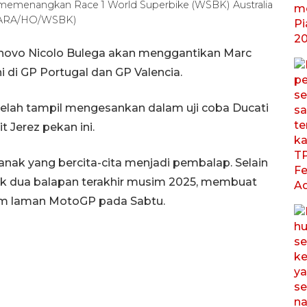
 memenangkan Race 1 World Superbike (WSBK) Australia
(ANTARA/HO/WSBK)
enovo Nicolo Bulega akan menggantikan Marc
i di GP Portugal dan GP Valencia.
elah tampil mengesankan dalam uji coba Ducati
t Jerez pekan ini.
anak yang bercita-cita menjadi pembalap. Selain
tuk dua balapan terakhir musim 2025, membuat
lam laman MotoGP pada Sabtu.