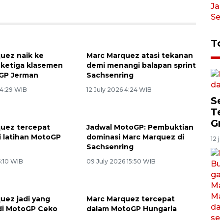
T
uez naik ke
Marc Marquez atasi tekanan
 ketiga klasemen
demi menangi balapan sprint
oGP Jerman
Sachsenring
 4:29 WIB
12 July 2026 4:24 WIB
S
T
G
uez tercepat
Jadwal MotoGP: Pembuktian
i latihan MotoGP
dominasi Marc Marquez di
12 
Sachsenring
5:10 WIB
09 July 2026 15:50 WIB
uez jadi yang
Marc Marquez tercepat
di MotoGP Ceko
dalam MotoGP Hungaria