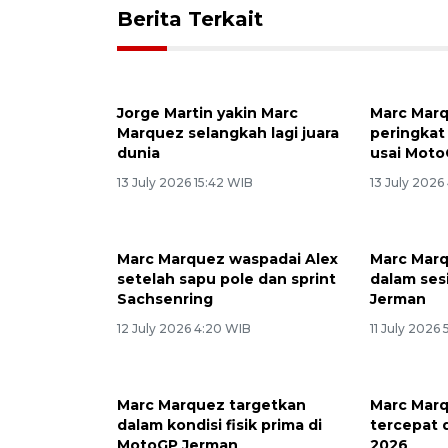
Berita Terkait
Jorge Martin yakin Marc
Marc Marq
Marquez selangkah lagi juara
peringkat
dunia
usai Mot
13 July 2026 15:42 WIB
13 July 2026
Marc Marquez waspadai Alex
Marc Marq
setelah sapu pole dan sprint
dalam ses
Sachsenring
Jerman
12 July 2026 4:20 WIB
11 July 2026 
Marc Marquez targetkan
Marc Marq
dalam kondisi fisik prima di
tercepat 
MotoGP Jerman
2026