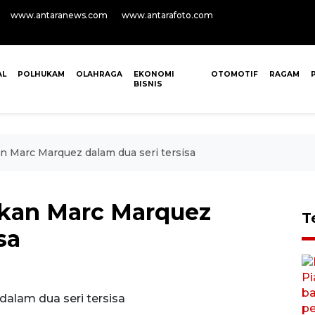
www.antaranews.com
www.antarafoto.com
AL
POLHUKAM
OLAHRAGA
EKONOMI
OTOMOTIF
RAGAM
BISNIS
n Marc Marquez dalam dua seri tersisa
ikan Marc Marquez
T
sa