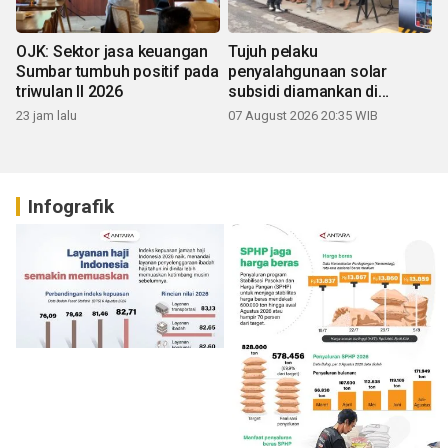
OJK: Sektor jasa keuangan
Tujuh pelaku
Sumbar tumbuh positif pada
penyalahgunaan solar
triwulan II 2026
subsidi diamankan di
Sumbar
23 jam lalu
07 August 2026 20:35 WIB
Infografik