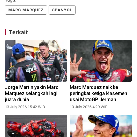
MARC MARQUEZ
SPANYOL
Terkait
Jorge Martin yakin Marc
Marc Marquez naik ke
Marquez selangkah lagi
peringkat ketiga klasemen
juara dunia
usai MotoGP Jerman
13 July 2026 15:42 WIB
13 July 2026 4:29 WIB
1