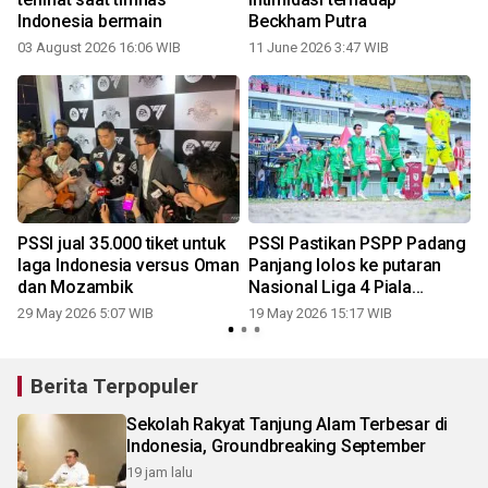
Indonesia bermain
Beckham Putra
03 August 2026 16:06 WIB
11 June 2026 3:47 WIB
PSSI jual 35.000 tiket untuk
PSSI Pastikan PSPP Padang
laga Indonesia versus Oman
Panjang lolos ke putaran
A
dan Mozambik
Nasional Liga 4 Piala
Presiden 2025/2026
29 May 2026 5:07 WIB
19 May 2026 15:17 WIB
0
Berita Terpopuler
Sekolah Rakyat Tanjung Alam Terbesar di
Indonesia, Groundbreaking September
19 jam lalu