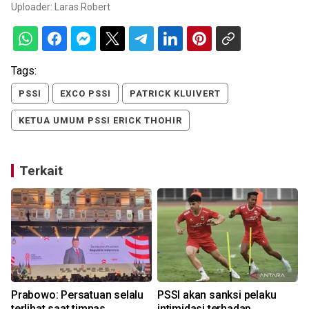
Uploader:
Laras Robert
Tags:
PSSI
EXCO PSSI
PATRICK KLUIVERT
KETUA UMUM PSSI ERICK THOHIR
Terkait
m
Prabowo: Persatuan selalu
PSSI akan sanksi pelaku
terlihat saat timnas
intimidasi terhadap