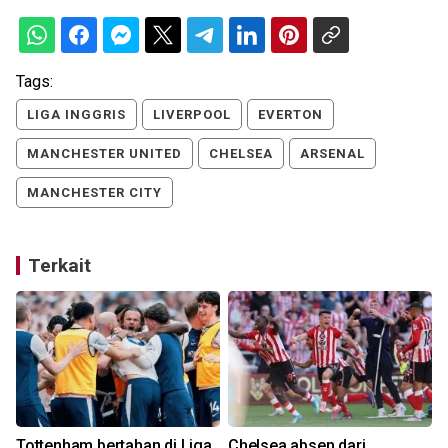
Tags:
LIGA INGGRIS
LIVERPOOL
EVERTON
MANCHESTER UNITED
CHELSEA
ARSENAL
MANCHESTER CITY
Terkait
Tottenham bertahan di Liga
Chelsea absen dari