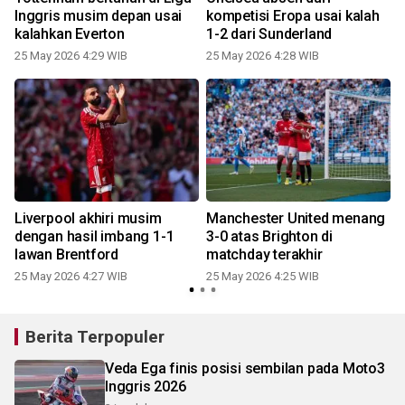
1
Inggris musim depan usai
kompetisi Eropa usai kalah
kalahkan Everton
1-2 dari Sunderland
25 May 2026 4:29 WIB
25 May 2026 4:28 WIB
Liverpool akhiri musim
Manchester United menang
dengan hasil imbang 1-1
3-0 atas Brighton di
lawan Brentford
matchday terakhir
25 May 2026 4:27 WIB
25 May 2026 4:25 WIB
Berita Terpopuler
Veda Ega finis posisi sembilan pada Moto3
Inggris 2026