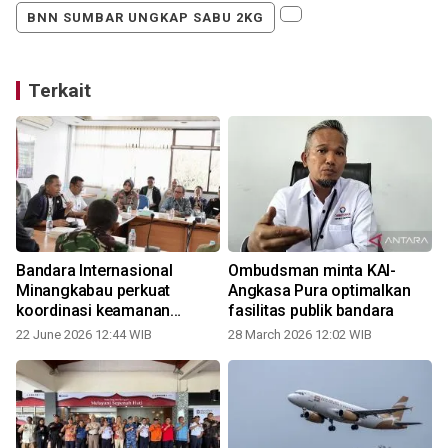
BNN SUMBAR UNGKAP SABU 2KG
Terkait
n
Bandara Internasional
Ombudsman minta KAI-
Minangkabau perkuat
Angkasa Pura optimalkan
koordinasi keamanan
fasilitas publik bandara
melalui pertemuan komite
22 June 2026 12:44 WIB
28 March 2026 12:02 WIB
keamanan bandara ke-2
tahun 2026