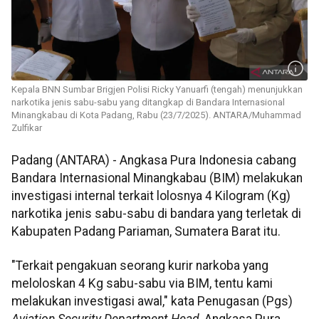
Kepala BNN Sumbar Brigjen Polisi Ricky Yanuarfi (tengah) menunjukkan
narkotika jenis sabu-sabu yang ditangkap di Bandara Internasional
Minangkabau di Kota Padang, Rabu (23/7/2025). ANTARA/Muhammad
Zulfikar
Padang (ANTARA) - Angkasa Pura Indonesia cabang
Bandara Internasional Minangkabau (BIM) melakukan
investigasi internal terkait lolosnya 4 Kilogram (Kg)
narkotika jenis sabu-sabu di bandara yang terletak di
Kabupaten Padang Pariaman, Sumatera Barat itu.
"Terkait pengakuan seorang kurir narkoba yang
meloloskan 4 Kg sabu-sabu via BIM, tentu kami
melakukan investigasi awal," kata Penugasan (Pgs)
Aviation Security Department Head
, Angkasa Pura