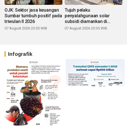
OJK: Sektor jasa keuangan
Tujuh pelaku
Sumbar tumbuh positif pada
penyalahgunaan solar
triwulan II 2026
subsidi diamankan di
Sumbar
07 August 2026 23:05 WIB
07 August 2026 20:35 WIB
Infografik