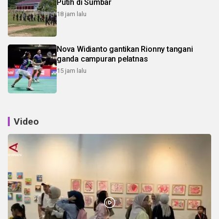
Putih di Sumbar
18 jam lalu
Nova Widianto gantikan Rionny tangani
ganda campuran pelatnas
15 jam lalu
Video