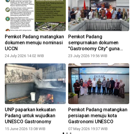
Pemkot Padang matangkan
Pemkot Padang
dokumen menuju nominasi
sempurnakan dokumen
UCCN
"Gastronomy City" guna
tembus nominasi UCCN
24 July 2026 14:02 WIB
23 July 2026 19:56 WIB
2
d
UNP paparkan kekuatan
Pemkot Padang matangkan
Padang untuk wujudkan
persiapan menuju kota
O
UNESCO Gastronomy
Gastronomi UNESCO
15 June 2026 13:08 WIB
07 May 2026 19:37 WIB