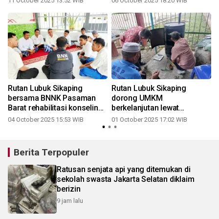
11 October 2025 13:52 WIB
06 October 2025 18:20 WIB
Rutan Lubuk Sikaping
Rutan Lubuk Sikaping
bersama BNNK Pasaman
dorong UMKM
Barat rehabilitasi konseling
berkelanjutan lewat
warga binaan
pembuatan ikan lele asap
04 October 2025 15:53 WIB
01 October 2025 17:02 WIB
Berita Terpopuler
Ratusan senjata api yang ditemukan di
sekolah swasta Jakarta Selatan diklaim
berizin
9 jam lalu