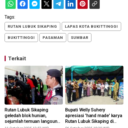
Tags:
RUTAN LUBUK SIKAPING
LAPAS KOTA BUKITTINGGI
BUKITTINGGI
PASAMAN
SUMBAR
Terkait
Rutan Lubuk Sikaping
Bupati Welly Suhery
geledah blok hunian,
apresiasi 'hand made' karya
sejumlah temuan langsung
Rutan Lubuk Sikaping di
dimusnahkan
bazar HUT Ke 80 Pasaman