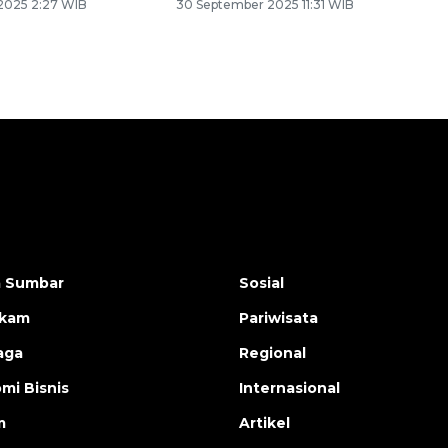
2025 2:27 WIB
30 September 2025 11:31 WIB
a Sumbar
Sosial
ukam
Pariwisata
aga
Regional
mi Bisnis
Internasional
m
Artikel