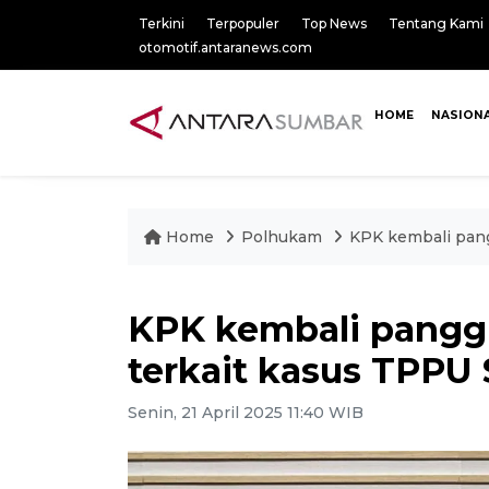
Terkini
Terpopuler
Top News
Tentang Kami
otomotif.antaranews.com
HOME
NASION
Home
Polhukam
KPK kembali pang
KPK kembali panggi
terkait kasus TPPU 
Senin, 21 April 2025 11:40 WIB