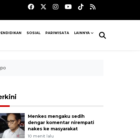
PENDIDIKAN
SOSIAL
PARIWISATA
LAINNYA
mpo
erkini
Menkes mengaku sedih
dengar komentar nirempati
nakes ke masyarakat
10 menit lalu