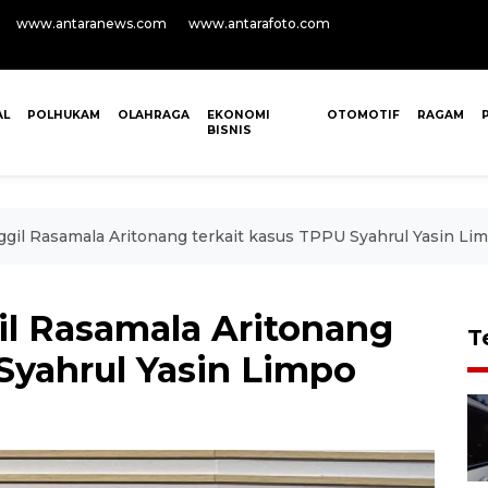
www.antaranews.com
www.antarafoto.com
AL
POLHUKAM
OLAHRAGA
EKONOMI
OTOMOTIF
RAGAM
BISNIS
gil Rasamala Aritonang terkait kasus TPPU Syahrul Yasin Li
l Rasamala Aritonang
T
Syahrul Yasin Limpo