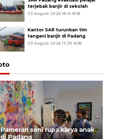
terjebak banjir di sekolah
03 August 2026 18:41 WIB
Kantor SAR turunkan tim
tangani banjir di Padang
03 August 2026 17:39 WIB
oto
Pameran seni rupa karya anak
Dampak b
di Padang
Padang