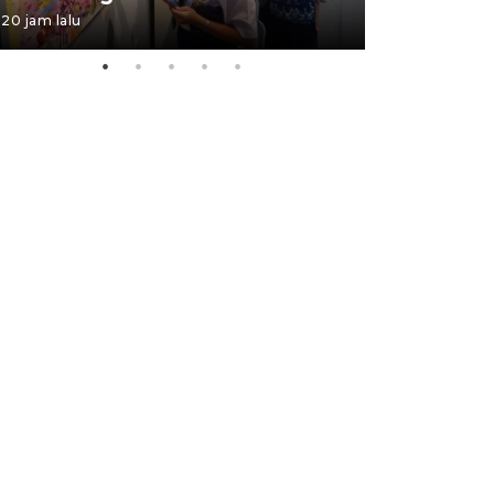
20 jam lalu
05 August 202