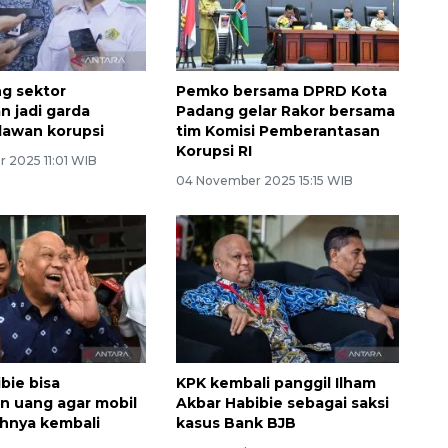
g sektor
Pemko bersama DPRD Kota
 jadi garda
Padang gelar Rakor bersama
lawan korupsi
tim Komisi Pemberantasan
Korupsi RI
 2025 11:01 WIB
04 November 2025 15:15 WIB
bie bisa
KPK kembali panggil Ilham
n uang agar mobil
Akbar Habibie sebagai saksi
hnya kembali
kasus Bank BJB