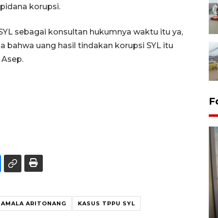
pidana korupsi.
 SYL sebagai konsultan hukumnya waktu itu ya,
bahwa uang hasil tindakan korupsi SYL itu
 Asep.
F
Penyelesaian pembentukan
Kopdes Merah Putih di
SAMALA ARITONANG
KASUS TPPU SYL
Sumbar