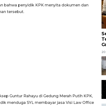
an bahwa penyidik KPK menyita dokumen dan
han tersebut.
S
T
G
20 
 Asep Guntur Rahayu di Gedung Merah Putih KPK,
idik menduga SYL membayar jasa Visi Law Office