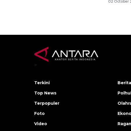
02 October 
>
Terkini
Berit
Top News
Polh
Terpopuler
Olahr
Foto
Ekono
Video
Raga