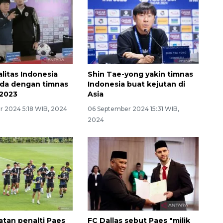
alitas Indonesia
Shin Tae-yong yakin timnas
eda dengan timnas
Indonesia buat kejutan di
 2023
Asia
r 2024 5:18 WIB, 2024
06 September 2024 15:31 WIB,
2024
tan penalti Paes
FC Dallas sebut Paes "milik