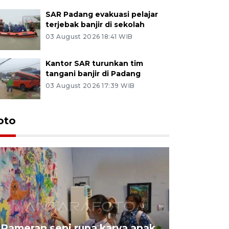
SAR Padang evakuasi pelajar
terjebak banjir di sekolah
03 August 2026 18:41 WIB
Kantor SAR turunkan tim
tangani banjir di Padang
03 August 2026 17:39 WIB
oto
Pameran seni rupa karya anak
Dampak b