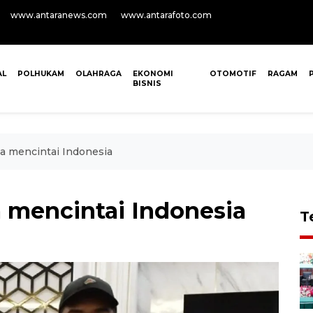
www.antaranews.com
www.antarafoto.com
AL
POLHUKAM
OLAHRAGA
EKONOMI
OTOMOTIF
RAGAM
BISNIS
a mencintai Indonesia
a mencintai Indonesia
T