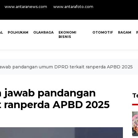
www.antaranews.com
www.antarafoto.com
AL
POLHUKAM
OLAHRAGA
EKONOMI
OTOMOTIF
RAGAM
BISNIS
jawab pandangan umum DPRD terkait ranperda APBD 2025
a jawab pandangan
T
 ranperda APBD 2025