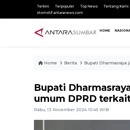
Terkini
Terpopuler
Top News
Tentang Kami
otomotif.antaranews.com
HOME
NASION
Home
Berita
Bupati Dharmasraya 
Bupati Dharmasray
umum DPRD terkait
Rabu, 13 November 2024 10:45 WIB