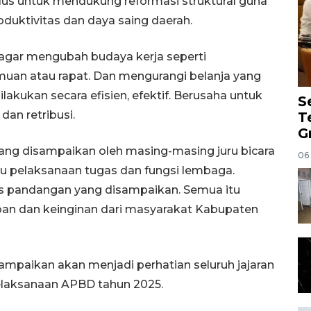
us untuk mendukung reformasi struktural guna
uktivitas dan daya saing daerah.
 agar mengubah budaya kerja seperti
muan atau rapat. Dan mengurangi belanja yang
lakukan secara efisien, efektif. Berusaha untuk
S
an retribusi.
T
G
ng disampaikan oleh masing-masing juru bicara
06
u pelaksanaan tugas dan fungsi lembaga.
as pandangan yang disampaikan. Semua itu
an dan keinginan dari masyarakat Kabupaten
mpaikan akan menjadi perhatian seluruh jajaran
elaksanaan APBD tahun 2025.