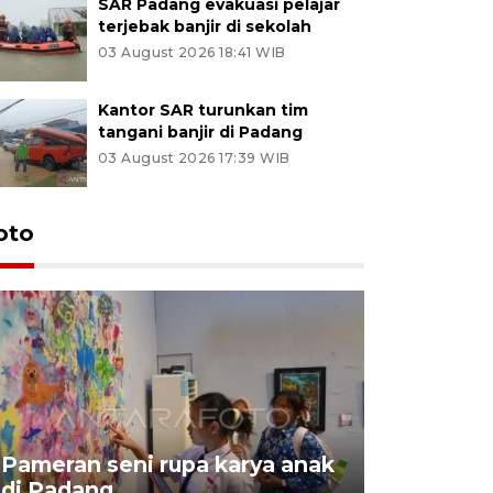
SAR Padang evakuasi pelajar
terjebak banjir di sekolah
03 August 2026 18:41 WIB
Kantor SAR turunkan tim
tangani banjir di Padang
03 August 2026 17:39 WIB
oto
Pameran seni rupa karya anak
Dampak b
di Padang
Padang