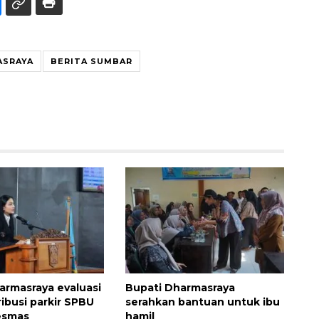
ASRAYA
BERITA SUMBAR
armasraya evaluasi
Bupati Dharmasraya
ribusi parkir SPBU
serahkan bantuan untuk ibu
esmas
hamil